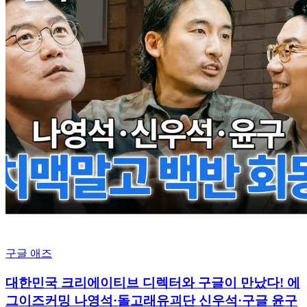
구글 애즈
대한민국 크리에이티브 디렉터와 구글이 만났다! 에
그이즈커밍 나영석·돌고래유괴단 신우석·구글 윤구