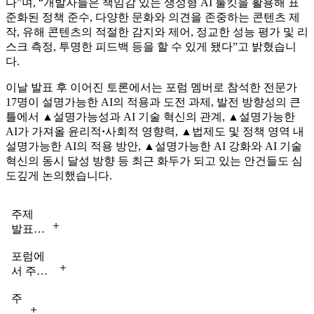
다”며, “개발자들은 책임감 있는 생성형 AI 툴킷을 활용해 표
준화된 정책 준수, 다양한 문화와 의견을 존중하는 콘텐츠 제
작, 유해 콘텐츠의 적절한 감지와 제어, 정교한 성능 평가 및 리
스크 측정, 투명한 피드백 등을 할 수 있게 됐다”고 밝혔습니
다.
이날 발표 후 이어진 토론에서는 포럼 멤버로 참석한 전문가
17명이 설명가능한 AI의 적용과 도전 과제, 발전 방향성의 큰
틀에서 ▲설명가능성과 AI 기술 혁신의 관계, ▲설명가능한
AI가 가져올 윤리적
·
사회적 영향력, ▲법제도 및 정책 영역 내
설명가능한 AI의 적용 방안, ▲설명가능한 AI 강화와 AI 기술
혁신의 동시 달성 방향 등 최근 화두가 되고 있는 안건들도 심
도깊게 논의했습니다.
주제
발표하
는 최
포럼에
재식
서 주제
KAIST
김재철
발표 중
주
AI대
인 루도
제