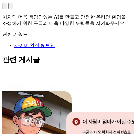
학원
빅 페란
발
(Ludovic
교수
Peran)
표
겸
이처럼 더욱 책임감있는 AI를 만들고 안전한 온라인 환경을
구글 딥
후
KAIST
조성하기 위한 구글의 더욱 다양한 노력들을 지켜봐주세요.
마인드
XAI
이
연구센
프로덕
어
관련 키워드:
터 센
트 매니
진
터장
저
토
사이버 안전 & 보안
론
에
관련 게시글
서
관
련
분
야
전
문
가
들
이
논
의