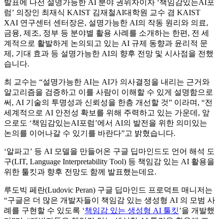
발표에 나선 설명가능한 AI 분야 권위자이자 ‘책임감있는AI포
럼’ 의장인 최재식 KAIST 김재철AI대학원 교수 겸 KAIST
XAI 연구센터 센터장은, 설명가능한 AI의 작동 원리와 의료,
금융, 제조, 정부 등 분야별 활용 사례를 소개하는 한편, 전 세
계적으로 활발하게 논의되고 있는 AI 규제 동향과 윤리적 문
제, 기대 효과 등 설명가능한 AI의 향후 전망 및 시사점을 전했
습니다.
최 교수는 “설명가능한 AI는 AI가 의사결정을 내리는 근거와
알고리즘을 검증하고 이를 사람이 이해할 수 있게 설명함으로
써, AI 기술의 투명성과 신뢰성을 한층 개선할 것” 이라며, “전
세계적으로 AI 안전성 확보를 위해 주력하고 있는 가운데, 앞
으로도 ‘책임감있는AI포럼’에서 AI의 발전을 위한 의미있는
논의를 이어나갈 수 있기를 바란다”고 밝혔습니다.
‘알파고’ 등 AI 모델을 만들어온 구글 딥마인드도 언어 해석 도
구(LIT, Language Interpretability Tool) 등 책임감 있는 AI 활용을
위한 툴킷과 향후 전망도 함께 발표했는데요.
루도빅 페란(Ludovic Peran) 구글 딥마인드 프로덕트 매니저는
“구글은 더 많은 개발자들이 책임감 있는 생성형 AI 의 모범 사
례를 구현할 수 있도록 ‘
책임감 있는 생성형 AI 툴킷
’을 개발했