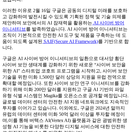
이러한 이유로 2월 16일 구글은 공동의 디지털 미래를 보호하
고 강화하며 발전시킬 수 있도록 기획된 정책 및 기술 의제를
제안하며 보안에서의 AI 잠재력을 활용하는
AI 사이버 방어
이니셔티브
를 발족하였습니다. AI 사이버 방어 이니셔티브는
조직이 기본적으로 안전한 AI 도구 및 제품을 구축하는 데 도
움이 되도록 설계된
SAIF(Secure AI Framework)
를 기반으로 합
니다.
구글은 AI 사이버 방어 이니셔티브의 일환으로 대서양 횡단
사이버 보안 생태계를 강화하기 위한 새로운 “사이버 보안을
위한 AI” 스타트업 코호트 프로그램을 시작하고, 사이버 보안
기술을 위한 미화 1,500만 달러 상당의 지원을 유럽 전역으로
확대할 예정입니다. 또한 사이버 보안 연구 이니셔티브를 강화
하기 위해 미화 200만 달러를 지원하고 구글 AI 기반의 파일
유형 식별 시스템인 Magika를 오픈소스로 공개할 예정입니다.
글로벌 데이터 센터의 안전한 AI 지원 네트워크에도 지속적인
투자를 이어가고 있습니다. 이외에도, 구글은 2024년 말까지
유럽의 데이터 센터에 미화 50억 달러 이상을 투자할 예정이
며,이를 통해 버텍스 AI(Vertex AI) 플랫폼과 같은 광범위한 생
성형 AI 기능을 비롯한 다양한 디지털 서비스에 대한 안전하