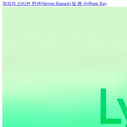
작성자 스티븐 한센(Steven Hansen) 및 펭 수(Peng Xu)