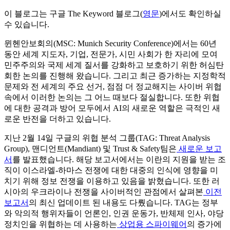
이 블로그는 구글 The Keyword 블로그(
영문
)에서도 확인하실
수 있습니다.
뮌헨안보회의(MSC: Munich Security Conference)에서는 60년
동안 세계 지도자, 기업, 전문가, 시민 사회가 한 자리에 모여
민주주의와 국제 세계 질서를 강화하고 보호하기 위한 허심탄
회한 논의를 진행해 왔습니다. 그리고 최근 증가하는 지정학적
문제와 전 세계의 주요 선거, 점점 더 정교해지는 사이버 위협
속에서 이러한 논의는 그 어느 때보다 절실합니다. 또한 위협
에 대한 공격과 방어 모두에서 AI의 새로운 역할은 극적인 새
로운 반전을 더하고 있습니다.
지난 2월 14일 구글의 위협 분석 그룹(TAG: Threat Analysis
Group), 맨디언트(Mandiant) 및 Trust & Safety팀은
새로운 보고
서
를 발표했습니다. 해당 보고서에서는 이란의 지원을 받는 조
직이 이스라엘-하마스 전쟁에 대한 대중의 인식에 영향을 미
치기 위해 정보 전쟁을 이용하고 있음을 밝혔습니다. 또한 러
시아의 우크라이나 전쟁을 사이버적인 관점에서 살펴본
이전
보고서
의 최신 업데이트 된 내용도 다뤘습니다. TAG는 정부
와 악의적 행위자들이 언론인, 인권 운동가, 반체제 인사, 야당
정치인을 위협하는 데 사용하는
상업용 스파이웨어
의 증가에