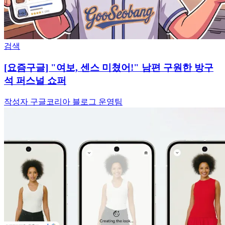
검색
[요즘구글] "여보, 센스 미쳤어!" 남편 구원한 방구
석 퍼스널 쇼퍼
작성자 구글코리아 블로그 운영팀