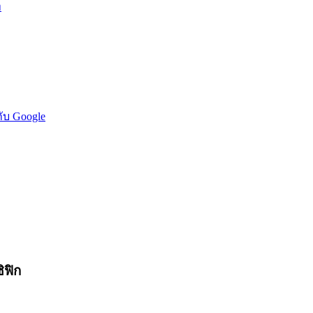
ท
กับ Google
ิฟิก