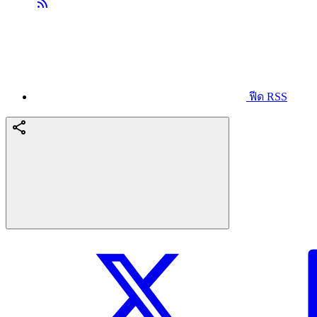
ฟีด RSS