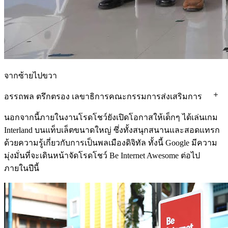
จากซ้ายไปขวา
อรรถพล ตรึกตรอง เลขาธิการคณะกรรมการส่งเสริมการ
ศึกษาเอกชน ผู้แทนปลัดกระทรวงศึกษาธิการ ไมค์ จิตติ
นอกจากนี้ภายในงานโรดโชว์ยังเปิดโอกาสให้เด็กๆ ได้เล่นเกม
วาณิชย์ หัวหน้าฝ่ายการตลาด Google ประเทศไทย ณัฏฐพล
Interland บนแท็บเล็ตขนาดใหญ่ ซึ่งทั้งสนุกสนานและสอดแทรก
ทีปสุวรรณ รัฐมนตรีว่าการกระทรวงศึกษาธิการ แจ็คกี้
ด้วยความรู้เกี่ยวกับการเป็นพลเมืองดิจิทัล ทั้งนี้ Google มีความ
หวาง Country Manager, Google ประเทศไทย พลเอก เอกชัย
มุ่งมั่นที่จะเดินหน้าจัดโรดโชว์ Be Internet Awesome ต่อไป
ศรีวิลาศ ประธานมูลนิธิครูดีของแผ่นดิน เรืออากาศเอก
ภายในปีนี้
นายแพทย์อัจฉริยะ แพงมา เลขาธิการสถาบันการแพทย์
ฉุกเฉินแห่งชาติ กรรมการมูลนิธิครูดีของแผ่นดิน ว่าที่ ร.ต
ธนุ วงษ์จินดา ผู้ช่วยเลขาธิการสำนักงานคณะกรรมการ
ศึกษาขั้นพื้นฐาน