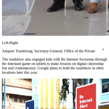
Left-Right
Attapon Truektrong, Secretary-General, Office of the Private
Education Commission (OPEC) Ministry of Education - Mike
The roadshow also engaged kids with Be Internet Awesome through
Jittivanich, Head of Marketing, Google Thailand Nataphol
the Interland game on tablets to make lessons on digital citizenship
Teepsuwan, Minister of Education Jackie Wang, Country
fun and contemporary. Google plans to hold the roadshow in other
Manager, Google Thailand Gen. Ekkachai Srivilas, Chairman,
locations later this year.
Foundation of Thai Suprateacher (FTST) Captain Dr.
Atchariya Paengma, Secretary-General, National Institute for
Emergency Medicine, and Committee, Foundation of Thai
Suprateacher (FTST) Acting Sub Lt. Thanu Vongjinda,
Assistant Secretary-General, Office of the Basic Education
Commission