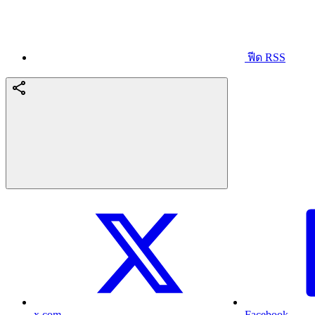
ฟีด RSS
x.com
Facebook