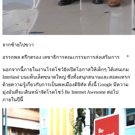
จากซ้ายไปขวา
อรรถพล ตรึกตรอง เลขาธิการคณะกรรมการส่งเสริมการ
ศึกษาเอกชน ผู้แทนปลัดกระทรวงศึกษาธิการ ไมค์ จิตติ
นอกจากนี้ภายในงานโรดโชว์ยังเปิดโอกาสให้เด็กๆ ได้เล่นเกม
วาณิชย์ หัวหน้าฝ่ายการตลาด Google ประเทศไทย ณัฏฐพล
Interland บนแท็บเล็ตขนาดใหญ่ ซึ่งทั้งสนุกสนานและสอดแทรก
ทีปสุวรรณ รัฐมนตรีว่าการกระทรวงศึกษาธิการ แจ็คกี้
ด้วยความรู้เกี่ยวกับการเป็นพลเมืองดิจิทัล ทั้งนี้ Google มีความ
หวาง Country Manager, Google ประเทศไทย พลเอก เอกชัย
มุ่งมั่นที่จะเดินหน้าจัดโรดโชว์ Be Internet Awesome ต่อไป
ศรีวิลาศ ประธานมูลนิธิครูดีของแผ่นดิน เรืออากาศเอก
ภายในปีนี้
นายแพทย์อัจฉริยะ แพงมา เลขาธิการสถาบันการแพทย์
ฉุกเฉินแห่งชาติ กรรมการมูลนิธิครูดีของแผ่นดิน ว่าที่ ร.ต
ธนุ วงษ์จินดา ผู้ช่วยเลขาธิการสำนักงานคณะกรรมการ
ศึกษาขั้นพื้นฐาน