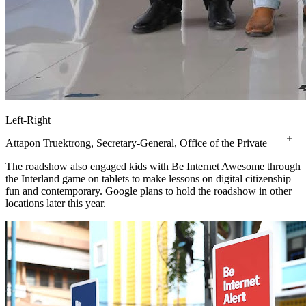
Left-Right
Attapon Truektrong, Secretary-General, Office of the Private
Education Commission (OPEC) Ministry of Education - Mike
The roadshow also engaged kids with Be Internet Awesome through
Jittivanich, Head of Marketing, Google Thailand Nataphol
the Interland game on tablets to make lessons on digital citizenship
Teepsuwan, Minister of Education Jackie Wang, Country
fun and contemporary. Google plans to hold the roadshow in other
Manager, Google Thailand Gen. Ekkachai Srivilas, Chairman,
locations later this year.
Foundation of Thai Suprateacher (FTST) Captain Dr.
Atchariya Paengma, Secretary-General, National Institute for
Emergency Medicine, and Committee, Foundation of Thai
Suprateacher (FTST) Acting Sub Lt. Thanu Vongjinda,
Assistant Secretary-General, Office of the Basic Education
Commission