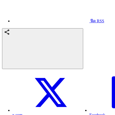
ฟีด RSS
x.com
Facebook