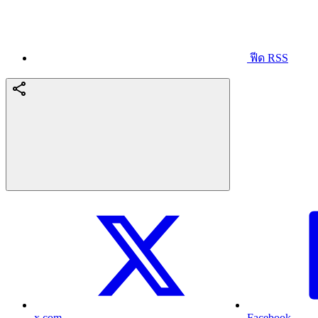
ฟีด RSS
x.com
Facebook