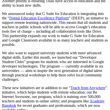
Another priority is ensuring Thais have access to education and the
ability to learn new skills.
We announced today that G Suite for Education is integrating into
the “
Digital Education Excellence Platform
” (DEEP), an initiative to
support remote learning nationwide. This means that all students and
teachers in public schools will be able to access Google’s education
tools free of charge -- including all collaboration tools like Drive.
This partnership expands our work to make G Suite for Education
and Google Classroom available to as many teachers and students as
possible.
We also want to support university students with more advanced
digital skills. Earlier this month, we launched our “Developer
Student Clubs” program for students who are interested in Google
developer technologies. The program — currently available in six
universities — aims to inspire the next generation of digital talent
through practical workshops to help them solve local community
challenges.
These new initiatives are in addition to our “
Teach from Anywhere
”
initiative, which helps students with remote education; our Be
Internet Awesome, our program, which is training over 500,000
teachers and students in online safety; and programs like
Academy
Bangkok
for recent graduates and professionals, which are now
available online.