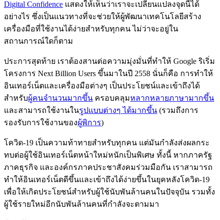
Digital Confidence
แสดงให้เห็นว่าเราจะเปลี่ยนแปลงจุดนี้ได้
อย่างไร ซึ่งเป็นแนวทางที่จะช่วยให้ผู้พัฒนาเทคโนโลยีสร้าง
เครื่องมือที่ใช้งานได้ง่ายสำหรับทุกคน ไม่ว่าจะอยู่ใน
สถานการณ์ใดก็ตาม
ประการสุดท้าย เราต้องสานต่อความมุ่งมั่นที่ทำให้ Google ริเริ่ม
โครงการ Next Billion Users ขึ้นมาในปี 2558 นั่นก็คือ การทำให้
อินเทอร์เน็ตและเครื่องมือต่างๆ เป็นประโยชน์และเข้าถึงได้
สำหรับ
ผู้คนจำนวนมากขึ้น
ครอบคลุม
หลากหลายภาษามากขึ้น
และสามารถใช้งานใน
รูปแบบต่างๆ ได้มากขึ้น
(รวมถึงการ
รองรับการใช้งานของ
ผู้พิการ
)
โควิด-19 เป็นความท้าทายสำหรับทุกคน แต่มันกำลังส่งผลกระ
ทบต่อผู้ใช้อินเทอร์เน็ตหน้าใหม่หนักเป็นพิเศษ ทั้งนี้ หากภาครัฐ
ภาคธุรกิจ และองค์กรภาคประชาสังคมร่วมมือกัน เราสามารถ
ทำให้อินเทอร์เน็ตดีขึ้นและเข้าถึงได้ง่ายขึ้นในยุคหลังโควิด-19
เพื่อให้เกิดประโยชน์สำหรับผู้ใช้นับพันล้านคนในปัจจุบัน รวมทั้ง
ผู้ใช้รายใหม่อีกนับพันล้านคนที่กำลังจะตามมา