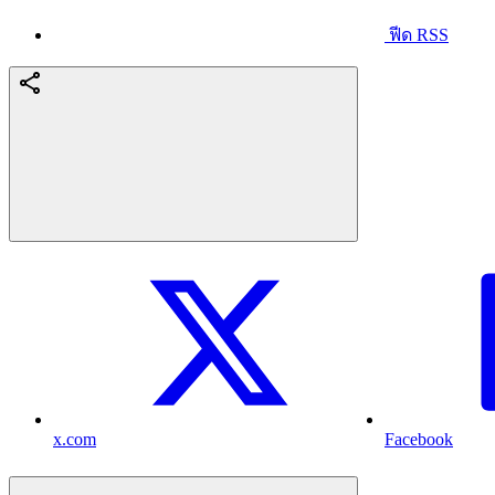
ฟีด RSS
x.com
Facebook