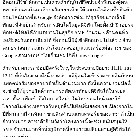
อีคอมเมิร์ซได้กลายเป็นส่วนสำคัญในชีวิตประจำวันของผู้คน
หลายล้านคนในเอเชียตะวันออกเฉียงใต้ และเมื่อมีคนซื้อสินค้า
ออนไลน์มากขึ้น Google จึงต้องการช่วยให้ธุรกิจขนาดเล็กมี
ทักษะที่จำเป็นสำหรับการเติบโตในยุคดิจิทัล โดยตั้งเป้าฝึกอบรม
ทักษะดิจิทัลให้กับแรงงานในธุรกิจ SME จำนวน 3 ล้านคนทั่ว
เอเชียตะวันออกเฉียงใต้ ซึ่งตอนนี้มีผู้เข้าฝึกอบรมไปแล้ว 2 ล้าน
คน ธุรกิจขนาดเล็กที่สนใจแหล่งข้อมูลและเครื่องมือต่างๆ ของ
Google สามารถเข้าไปเยี่ยมชมได้ที่ Grow.Google
สำหรับมหกรรมช้อปปิ้งครั้งใหญ่ในช่วงปลายปีอย่าง 11.11 และ
12.12 ที่กำลังจะมาถึงนี้ คาดว่าจะมีผู้สนใจเข้าร่วมขายสินค้าบน
แพลตฟอร์มของลาซาด้าเป็นจำนวนมาก ดังนั้นความร่วมมือนี้
จะช่วยให้ผู้ขายสินค้าสามารถพัฒนาทักษะดิจิทัลได้ในระยะ
เวลาสั้นๆ เพื่อเข้าถึงโอกาสใหม่ๆ ในโลกออนไลน์ และใช้
โอกาสในช่วงเทศกาลวันหยุดสิ้นปีเพื่อเพิ่มยอดขาย เนื่องจากใน
ปีที่ผ่านมามีคนหันมาขายสินค้าบนแพลตฟอร์มของลาซาด้าเป็น
จำนวนมาก ลาซาด้าจึงหวังว่าโครงการนี้จะช่วยสนับสนุนให้
SME จำนวนมากทั่วทั้งภูมิภาคนี้สามารถเปลี่ยนผ่านสู่ดิจิทัลได้
อย่างราบรื่น