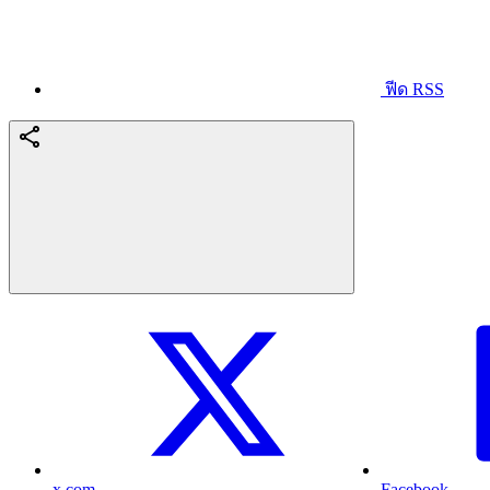
ฟีด RSS
x.com
Facebook