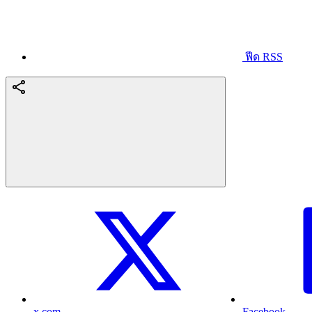
ฟีด RSS
x.com
Facebook