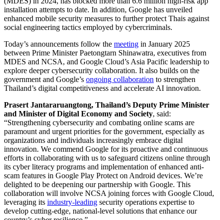
(MDES) in 2024, has blocked more than 6.6 million high-risk app
installation attempts to date. In addition, Google has unveiled
enhanced mobile security measures to further protect Thais against
social engineering tactics employed by cybercriminals.
Today’s announcements follow the
meeting
in January 2025
between Prime Minister Paetongtarn Shinawatra, executives from
MDES and NCSA, and Google Cloud’s Asia Pacific leadership to
explore deeper cybersecurity collaboration. It also builds on the
government and Google’s
ongoing collaboration
to strengthen
Thailand’s digital competitiveness and accelerate AI innovation.
Prasert Jantararuangtong, Thailand’s Deputy Prime Minister
and Minister of Digital Economy and Society
, said:
“Strengthening cybersecurity and combating online scams are
paramount and urgent priorities for the government, especially as
organizations and individuals increasingly embrace digital
innovation. We commend Google for its proactive and continuous
efforts in collaborating with us to safeguard citizens online through
its cyber literacy programs and implementation of enhanced anti-
scam features in Google Play Protect on Android devices. We’re
delighted to be deepening our partnership with Google. This
collaboration will involve NCSA joining forces with Google Cloud,
leveraging its
industry-leading
security operations expertise to
develop cutting-edge, national-level solutions that enhance our
country’s cyber resilience.”