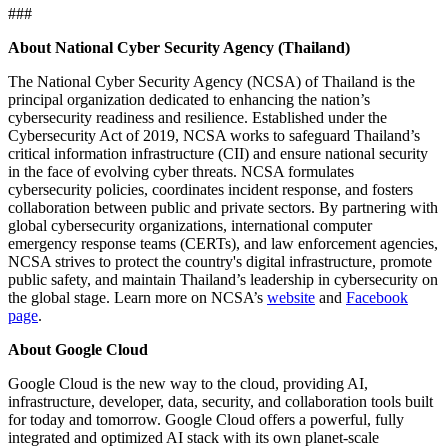
###
About National Cyber Security Agency (Thailand)
The National Cyber Security Agency (NCSA) of Thailand is the
principal organization dedicated to enhancing the nation’s
cybersecurity readiness and resilience. Established under the
Cybersecurity Act of 2019, NCSA works to safeguard Thailand’s
critical information infrastructure (CII) and ensure national security
in the face of evolving cyber threats. NCSA formulates
cybersecurity policies, coordinates incident response, and fosters
collaboration between public and private sectors. By partnering with
global cybersecurity organizations, international computer
emergency response teams (CERTs), and law enforcement agencies,
NCSA strives to protect the country's digital infrastructure, promote
public safety, and maintain Thailand’s leadership in cybersecurity on
the global stage. Learn more on NCSA’s
website
and
Facebook
page
.
About Google Cloud
Google Cloud is the new way to the cloud, providing AI,
infrastructure, developer, data, security, and collaboration tools built
for today and tomorrow. Google Cloud offers a powerful, fully
integrated and optimized AI stack with its own planet-scale