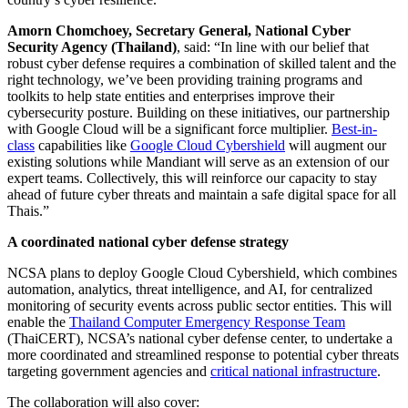
Amorn Chomchoey, Secretary General, National Cyber
Security Agency (Thailand)
, said: “In line with our belief that
robust cyber defense requires a combination of skilled talent and the
right technology, we’ve been providing training programs and
toolkits to help state entities and enterprises improve their
cybersecurity posture. Building on these initiatives, our partnership
with Google Cloud will be a significant force multiplier.
Best-in-
class
capabilities like
Google Cloud Cybershield
will augment our
existing solutions while Mandiant will serve as an extension of our
expert teams. Collectively, this will reinforce our capacity to stay
ahead of future cyber threats and maintain a safe digital space for all
Thais.”
A coordinated national cyber defense strategy
NCSA plans to deploy Google Cloud Cybershield, which combines
automation, analytics, threat intelligence, and AI, for centralized
monitoring of security events across public sector entities. This will
enable the
Thailand Computer Emergency Response Team
(ThaiCERT), NCSA’s national cyber defense center, to undertake a
more coordinated and streamlined response to potential cyber threats
targeting government agencies and
critical national infrastructure
.
The collaboration will also cover: