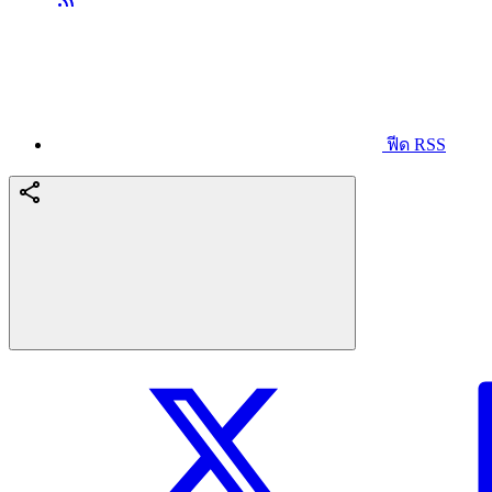
ฟีด RSS