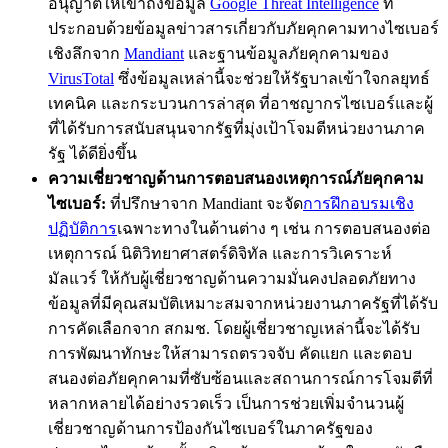
อนุญาตให้เข้าถึงข้อมูล
Google Threat Intelligence
ที่
ประกอบด้วยข้อมูลข่าวสารเกี่ยวกับภัยคุกคามทางไซเบอร์
เชิงลึกจาก
Mandiant
และฐานข้อมูลภัยคุกคามของ
VirusTotal
ซึ่งข้อมูลเหล่านี้จะช่วยให้รัฐบาลเข้าใจกลยุทธ์
เทคนิค และกระบวนการล่าสุด ที่อาชญากรไซเบอร์และผู้
ที่ได้รับการสนับสนุนจากรัฐที่มุ่งเป้าโจมตีหน่วยงานภาค
รัฐ ได้ดียิ่งขึ้น
ความเชี่ยวชาญด้านการตอบสนองเหตุการณ์ภัยคุกคาม
ไซเบอร์:
ที่ปรึกษาจาก Mandiant จะจัด
การฝึกอบรมเชิง
ปฏิบัติการ
เฉพาะทางในด้านต่าง ๆ เช่น การตอบสนองต่อ
เหตุการณ์ นิติวิทยาศาสตร์ดิจิทัล และการวิเคราะห์
มัลแวร์ ให้กับผู้เชี่ยวชาญด้านความมั่นคงปลอดภัยทาง
ข้อมูลที่มีคุณสมบัติเหมาะสมจากหน่วยงานภาครัฐที่ได้รับ
การคัดเลือกจาก สกมช. โดยผู้เชี่ยวชาญเหล่านี้จะได้รับ
การพัฒนาทักษะให้สามารถตรวจจับ คัดแยก และตอบ
สนองต่อภัยคุกคามที่ซับซ้อนและสถานการณ์การโจมตีที่
หลากหลายได้อย่างรวดเร็ว เป็นการช่วยเพิ่มจำนวนผู้
เชี่ยวชาญด้านการป้องกันไซเบอร์ในภาครัฐของ