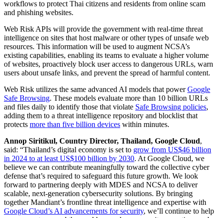
workflows to protect Thai citizens and residents from online scam
and phishing websites.
Web Risk APIs will provide the government with real-time threat
intelligence on sites that host malware or other types of unsafe web
resources. This information will be used to augment NCSA’s
existing capabilities, enabling its teams to evaluate a higher volume
of websites, proactively block user access to dangerous URLs, warn
users about unsafe links, and prevent the spread of harmful content.
Web Risk utilizes the same advanced AI models that power
Google
Safe Browsing
. These models evaluate more than 10 billion URLs
and files daily to identify those that violate
Safe Browsing policies
,
adding them to a threat intelligence repository and blocklist that
protects
more than five billion devices
within minutes.
Annop Siritikul, Country Director, Thailand, Google Cloud
,
said: “Thailand’s digital economy is set to
grow from US$46 billion
in 2024 to at least US$100 billion by 2030
. At Google Cloud, we
believe we can contribute meaningfully toward the collective cyber
defense that’s required to safeguard this future growth. We look
forward to partnering deeply with MDES and NCSA to deliver
scalable, next-generation cybersecurity solutions. By bringing
together Mandiant’s frontline threat intelligence and expertise with
Google Cloud’s AI advancements for security
, we’ll continue to help