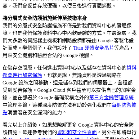
容，我們會妥善存放硬碟，以便日後進行實體銷毀。
將分層式安全防護措施延伸至技術本身
我們的分層式安全防護措施不僅是對我們資料中心的實體保
障，也是我們保護資料中心中內軟硬體的方式。在最深層，我
們大多數的伺服器主機板和網路設備都是由 Google 客製化設
計而成。舉個例子，我們設計了
Titan 硬體安全晶片
等產品，
用來安全識別和驗證合法的 Google 硬體。
在儲存空間層，任何進出資料中心以及儲存在資料中心的
資料
都會進行加密保護
，也就是說，無論資料是透過網路在
Google 設施之間移動、還是儲存到我們的伺服器上，全程都
受到妥善保護。Google Cloud 客戶甚至可以提供自己的加密金
鑰，並在部署於 Google 基礎架構之外的
第三方金鑰管理系統
中管理金鑰，這種深度防禦方法有助於強化我們在
每個防禦據
點
消彌潛在安全漏洞的能力。
看完以上介紹後，如果想瞭解更多 Google 資料中心的安全防
護措施，歡迎參考我們的
資料和安全性頁面
。另外在即將舉行