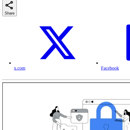
Share
x.com
Facebook