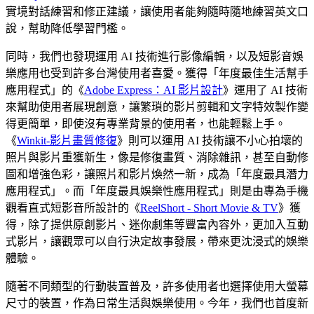
實境對話練習和修正建議，讓使用者能夠隨時隨地練習英文口
說，幫助降低學習門檻。
同時，我們也發現運用 AI 技術進行影像編輯，以及短影音娛
樂應用也受到許多台灣使用者喜愛。獲得「年度最佳生活幫手
應用程式」的《
Adobe Express：AI 影片設計
》運用了 AI 技術
來幫助使用者展現創意，讓繁瑣的影片剪輯和文字特效製作變
得更簡單，即使沒有專業背景的使用者，也能輕鬆上手。
《
Winkit-影片畫質修復
》則可以運用 AI 技術讓不小心拍壞的
照片與影片重獲新生，像是修復畫質、消除雜訊，甚至自動修
圖和增強色彩，讓照片和影片煥然一新，成為「年度最具潛力
應用程式」。而「年度最具娛樂性應用程式」則是由專為手機
觀看直式短影音所設計的《
ReelShort - Short Movie & TV
》獲
得，除了提供原創影片、迷你劇集等豐富內容外，更加入互動
式影片，讓觀眾可以自行決定故事發展，帶來更沈浸式的娛樂
體驗。
隨著不同類型的行動裝置普及，許多使用者也選擇使用大螢幕
尺寸的裝置，作為日常生活與娛樂使用。今年，我們也首度新