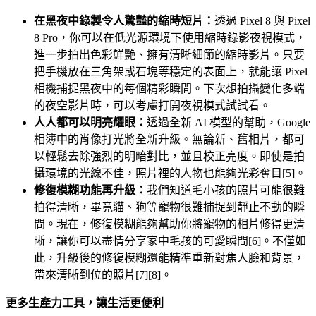
在黑夜中錄製令人驚豔的縮時短片：
透過 Pixel 8 與 Pixel
8 Pro，你可以在低光源環境下使用縮時錄影夜視模式，
進一步拍出色彩鮮艷、擁有清晰細節的縮時影片。只要
把手機放在三角架或石塊等穩定的表面上，就能讓 Pixel
相機捕捉黑夜中的每個精彩瞬間。下次想拍攝變化多端
的夜空影片時，可以考慮打開夜視模式試試看。
人人都可以明亮耀眼：
透過全新 AI 模型的幫助，Google
相簿中的肖像打光將全新升級。無論新、舊相片，都可
以輕鬆去除強烈的明暗對比，並且校正亮度。即使是拍
攝環境的光線不佳，照片裡的人物也能夠光彩奪目[5]。
修復模糊功能再升級：
我們知道毛小孩的照片可能很難
拍得清晰，畢竟貓、狗等寵物很難捕捉到靜止不動的瞬
間。現在，修復模糊能夠幫助你將寵物的相片修得更清
晰，讓你可以盡情分享家中毛孩的可愛瞬間[6]。不僅如
此，升級後的修復模糊還能精準重新對焦人臉和背景，
帶來清晰到位的照片[7][8]。
更多生產力工具，讓生活更便利