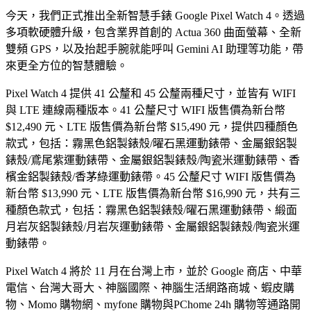
今天，我們正式推出全新智慧手錶 Google Pixel Watch 4。透過
多項軟硬體升級，包含業界首創的 Actua 360 曲面螢幕、全新
雙頻 GPS，以及抬起手腕就能呼叫 Gemini AI 助理等功能，帶
來更全方位的智慧體驗。
Pixel Watch 4 提供 41 公釐和 45 公釐兩種尺寸，並皆有 WIFI
與 LTE 連線兩種版本。41 公釐尺寸 WIFI 版售價為新台幣
$12,490 元、LTE 版售價為新台幣 $15,490 元，提供四種顏色
款式，包括：霧黑色鋁製錶殼/曜石黑運動錶帶、金屬銀鋁製
錶殼/鳶尾紫運動錶帶、金屬銀鋁製錶殼/陶瓷米運動錶帶、香
檳金鋁製錶殼/香茅綠運動錶帶。45 公釐尺寸 WIFI 版售價為
新台幣 $13,990 元、LTE 版售價為新台幣 $16,990 元，共有三
種顏色款式，包括：霧黑色鋁製錶殼/曜石黑運動錶帶、緞面
月岩灰鋁製錶殼/月岩灰運動錶帶、金屬銀鋁製錶殼/陶瓷米運
動錶帶。
Pixel Watch 4 將於 11 月在台灣上市，並於 Google 商店、中華
電信、台灣大哥大、神腦國際、神腦生活網路商城、蝦皮購
物、Momo 購物網、myfone 購物與PChome 24h 購物等通路開