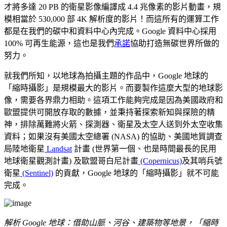
才將多達 20 PB 的衛星影像編譯成 4.4 兆像素的影片動畫，規
模相當於 530,000 部 4K 解析度的影片！而這所有的運算工作
都是在我們的碳中和資料中心內完成。Google 資料中心採用
100% 可再生能源，這也是我們
承諾
協助打造無碳世界所做的
努力。
就我們所知，以地球為拍攝主題的作品中，Google 地球的
「縮時攝影」是規模最大的影片。而要製作這麼大型的地球影
像，需要各界鼎力相助。這項工作能夠完成是因為美國政府和
歐盟提供可開放存取的數據，並秉持著探索新知與探險的精
神，排除萬難將火箭、探測器、衛星及太空人送到外太空收集
資料；如果沒有美國太空總署 (NASA) 的協助、美國地質調查
局陸地衛星
Landsat
計畫 (世界第一個、也是時間最長的民用
地球衛星觀測計畫) 及歐盟哥白尼計畫
(Copernicus)
及其哨兵號
衛星
(Sentinel)
的貢獻，Google 地球的「縮時攝影」就不可能
完成。
解析 Google 地球：借助山脈、河谷、建築物等地景，「縮時