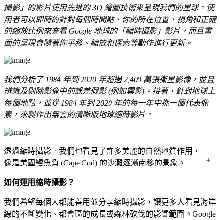
攝影」的影片使用先進的 3D 繪圖技術來呈現我們的星球。使
用者可以即時的針對每個時間點、你的所在位置、視角和正確
的縮放比例來查看 Google 地球的「縮時攝影」影片，而且畫
面的呈現會隨著你平移、縮放和探索等動作進行更新。
我們分析了 1984 年到 2020 年超過 2,400 萬張衛星影像，並且
辨識及剔除影像中的誤差假影 (例如雲影)。接著，針對地球上
每個地點，並從 1984 年到 2020 年的每一年中挑一個代表像
素，來製作出無雲的清晰版地球縮時影片。
透過縮時攝影，我們也看見了許多美麗的自然地質作用，
像是美國鱈魚角 (Cape Cod) 的沙灘逐漸南移的景象。這
個時間推移變化影片，目前收錄在精選地點（Featured
如何運用縮時攝影？
Locations）的「令人著迷的變化」（Mesmerizing
Changes）類別。
我們希望每個人都能善用並分享縮時攝影，讓更多人看見海岸
線的不斷變化、都會區的成長或森林砍伐的影響範圍。Google