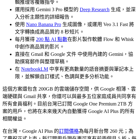
輯推理等複雜指令。
運用採用 Gemini 3 Pro 模型的
Deep Research
生成，並深
入分析主題性的詳細報告。
使用
Nano Banana Pro
生成圖像，或運用 Veo 3.1 Fast 將
文字轉換成高品質的 8 秒短片。
每月獲得
200 點 AI 點數
在影片製作軟體 Flow 和 Whisk
中創作高品質的影片。
直接在 Gmail 和 Google 文件 中使用內建的 Gemini，協
助撰寫郵件與整理草稿。
在
NotebookLM
中享有更高數量的語音摘要與筆記本上
限，並解鎖自訂樣式、色調與更多分析功能。
這個方案還包含 200GB 的雲端儲存空間，供 Google 相簿、雲
端硬碟與 Gmail 共享，你還可以與最多五位家庭成員共同享有
所有會員福利。目前台灣已訂閱 Google One Premium 2TB 方
案的用戶，也將在未來幾天內自動獲得 Google AI Plus 的所有
相關權益。
在台灣，Google AI Plus 的
訂閱價格
為每月新台幣 260 元；為
了慶祝正式上市，新訂閱用戶現在更可享有前兩個月 5 折、每