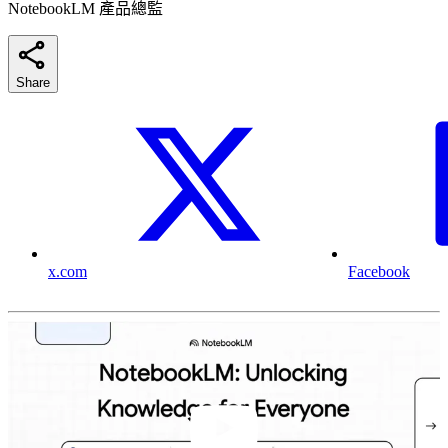
NotebookLM 產品總監
Share
x.com
Facebook