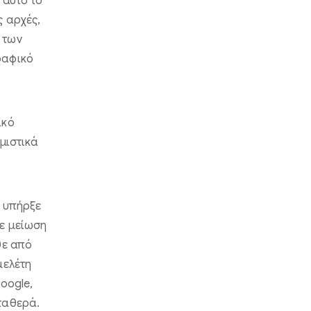
 αυτό το
ς αρχές,
 των
ραφικό
ικό
μιστικά
ν υπήρξε
κε μείωση
θε από
μελέτη
oogle,
ταθερά.