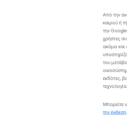
Από την αν
καιρού ή τ
την Google
χρήστες συ
ακόμα και ό
υποστηρίζο
του μετάβα
οικοσύστημ
εκδότες, β
τεχνολογία
Μπορείτε ν
την έκθεση