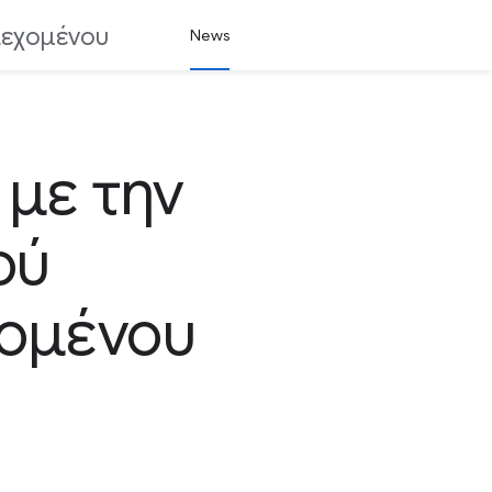
ιεχομένου
News
 με την
ού
χομένου