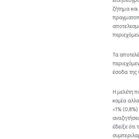
ειδησεογρα
ζήτημα και
πραγματοπ
αποτελεσμ
περιεχόμεν
Τα αποτελέ
περιεχόμεν
έσοδα της 
Η μελέτη π
καμία αλλα
<1% (0,8%)
αναζητήσει
έδειξε ότι
συμπεριλαμ