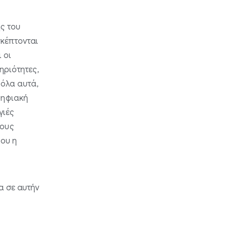
ς του
σκέπτονται
 οι
ηριότητες,
 όλα αυτά,
ψηφιακή
γιές
τους
που η
α σε αυτήν