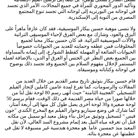
وتأكيد الدور المحوري للمرأة في جميع المجالات، الأمر الذي تجسد
في لوحاته من البورتريه إلى لوحاته التي تجسد تنوع المجتمع
المصري من النوبة إلى الإسكندرية.
ولا ننسى موهبة حسين بيكار الموسيقية، فقد كان عازفاً ماهراً على
البزق والعود، وشارك مع بعض الفرق لإحياء الموسيقى التراثية
والآلات الموسيقية التراثية. قد كان حسين بيكار محباً لجميع
المخلوقات فمن عطفه وحمايته للعديد من الحيوانات خصوصاً
الحيوانات الضائعة أو المهملة كقطط الشوارع، إلى إيمانه بالمساواة
بين الجميع بغض النظر عن الجنس أو العرق أو الدين، بالإضافة لعمله
المستمر لإحلال مفهوم السلام بين الجميع وقد تجسد ذلك بوضوح
في لوحاته وكتاباته وموسيقاه.
قام حسين بيكار بتوثيق تاريخ مصر القديم من خلال العديد من
المقالات والرسومات، كما تفرغ لمدة عامين كاملين لإنجاز الفيلم
التسجيلي "العجيبة الثامنة" حيث أنهى رسم 80 لوحة نقل لنا من
خلالها صورا من حياة مصر القديمة في ذلك الوقت، فقام برسم 50
لوحة صغيرة و30 لوحة أخرى يصل طول كل منها إلى أربعة أمتار،
كما شارك في وضع سيناريو وحوار الفيلم مع المخرج الكندي "جون
فيني “ لتسجيل وتوثيق مراحل بناء ونقل معبد أبو سمبل من مكانه
قبل أن تغرقه مياه النيل بعد إتمام مشروع السد العالي، لأن نقل
المعبد منذ خمسين عاما هو معجزة هندسية غير مسبوقة لا تقل في
عظمتها عن معجزة بنائه.