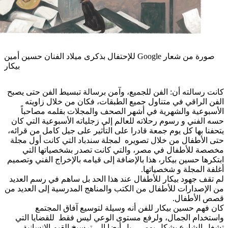
صورة من شعار Google للإحتفال بذكرى ميلاد الفنان حسين أمين
بيكار
كانت رسالته أن: الفن للجميع، وآمن برسالة تبسيط الفن حتى يصبح
الفن الراقي في متناول جميع الطبقات، فكان من خلال زاويته
الأسبوعية والشهرية في أشهر الصحف والمجلات بقلمه مصاحباً
حسه الفني و رسوم رحلاته للعالم إلى زجلياته الأسبوعية التي كان
يتحفنا بها كل يوم جمعة قادرا على التأثير على جيل كامل من قرائه،
حتى الأطفال من خلال تصويره لمجلة سندباد التي كانت أول مجلة
مخصصة للأطفال في مصر، والتي كانت تصدر بشخصياتها التي
ابتكرها حسين بيكار، هذا بالإضافة إلى قيامه بالإخراج الفني وتصميم
أغلفة المجلة و شخصياتها.
لم تقف جهود بيكار للأطفال عند هذا الحد بل ساهم في رسم العديد
من الإصدارات للأطفال من الكتب والمناهج المدرسية إلى العديد من
قصص الأطفال.
كان فهم حسين بيكار للفن أنه وسيلة لتوسيع آفاق المجتمع
واستخدام الجمال، ولرفع مستوى الوعي ليس فقط للقضايا التي
تشغل الشارع بشكل يومي، بل أيضا إلى ترسيخ القيم الإنسانية