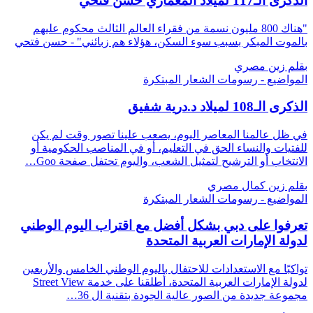
الذكرى الـ117 لميلاد المعماري حسن فتحي
"هناك 800 مليون نسمة من فقراء العالم الثالث محكوم عليهم
بالموت المبكر بسبب سوء السكن، هؤلاء هم زبائني" - حسن فتحي
بقلم زين مصري
المواضيع - رسومات الشعار المبتكرة
الذكرى الـ108 لميلاد د.درية شفيق‎‎
في ظل عالمنا المعاصر اليوم، يصعب علينا تصور وقت لم يكن
للفتيات والنساء الحق في التعليم، أو في المناصب الحكومية أو
الانتخاب أو الترشيح لتمثيل الشعب، واليوم تحتفل صفحة Goo…
بقلم زين كمال مصري
المواضيع - رسومات الشعار المبتكرة
تعرفوا على دبي بشكل أفضل مع اقتراب اليوم الوطني
لدولة الإمارات العربية المتحدة
تواكبًا مع الاستعدادات للاحتفال باليوم الوطني الخامس والأربعين
لدولة الإمارات العربية المتحدة، أطلقنا على خدمة Street View
مجموعة جديدة من الصور عالية الجودة بتقنية ال 36…