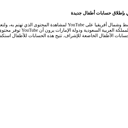
على مدى أكثر من 20 عاماً، اعتمدت العائلات في منطقة الشرق الأوسط وشمال 
اكتشاف هوايات جديدة. ويؤكد ذل
سابات الأطفال الخاضعة للإشراف. تتيح هذه الحسابات للأطفال استكشا