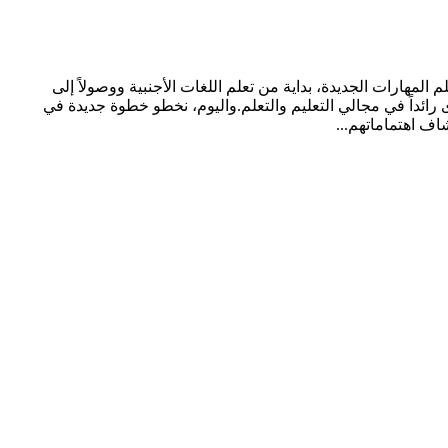
أفريقيا على YouTube لمشاهدة المحتوى الذي تهتم به، ولتعلم المهارات الجديدة، بداية من تعلم اللغات الأجنبية ووصولاً إلى
ك أن 95% من مشاهدي المنصة في المملكة العربية السعودية ودولة الإمارات يرون أن YouTube توفر محتوى رائداً في مجالي التعليم والتعلم.واليوم، نخطو خطوة جديدة في
ف اهتماماتهم...