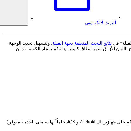
البريد الإلكتروني
لقبلة" في
نتائج البحث المتعلقة بجهة القبلة
. ولتسهيل تحديد الوجهة
اللون الأزرق ضمن نطاق كاميرا هاتفكم باتجاه الكعبة بعد أن
تستعين خدمة محدد القبلة بكاميرا هاتفكم لرسم خط واضح باللون الأزرق باتجاه القبلة. ويمكنكم الحصول على هذه الخدمة حالياً عبر متصفحكم على جهازين ال Android و iOS، علماً أنها ستبقى الخدمة متوفرةً