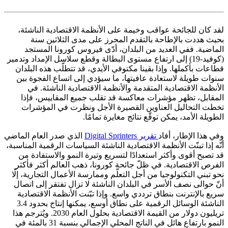
لقد كان للجائحة عواقب وخيمة على الأنظمة الاقتصادية الناشئة،
بحيث هددت بالإطاحة بالتقدم المحرز على مدى الثلاثين سنة
الماضية. ففي العديد من البلدان، أدّى فيروس كورونا المستجد
(كوفيد-19) إلى ارتفاع مستوى البطالة وقطع سلاسل الإمداد وتدمير
قطاعات بأكملها. وإذا بقينا مكتوفي الأيدي، قد تتطلّب هذه البلدان
سنوات طويلة لاستعادة عافيتها، ما سيؤدي إلى اتساع الفجوة بين
الأنظمة الاقتصادية المتقدمة والأنظمة الاقتصادية الناشئة. في
المقابل، تظهر مؤشرات معاكسة قد تقلب جميع المقاييس، فإذا
تخطت التحاليل العناوين القصيرة الأجل ونظرت في المؤشرات
الطويلة الأمد، يمكن توقّع نتائج مغايرة تمامًا.
وفي هذا الإطار، أفاد
تقرير Digital Sprinters
الذي صدر العام الماضي
أنّه إذا تبنّت الأنظمة الاقتصادية الناشئة السياسات الرقمية المناسبة،
قد تصبح أقوى وأكثر استعدادًا لتسريع وتيرة النمو والاستفادة من
الفرص الاقتصادية. في ظلّ جائحة كورونا، ذهب العالم أكثر فأكثر
نحو تبني التكنولوجيا من أجل التعلّم وممارسة الأعمال التجارية، إلّا
أنّ حوالى نصف الأسر في البلدان الناشئة لا تزال تفتقر إلى اتصال
سريع بالإنترنت بنطاق ترددي واسع. وإذا تبّنت الأنظمة الاقتصادية
الناشئة الوسائل الرقمية على نطاق أوسع، يمكنها إنتاج بحدود 3.4
تريليون دولار من القيمة الاقتصادية بحلول العام 2030. ويُترجم هذا
النمو بارتفاع هائل في الناتج المحلي الإجمالي بنسبة 31 بالمئة في