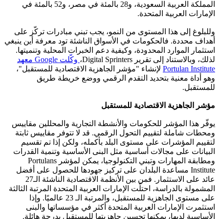
المملكة العربية السعودية، و28 بالمئة في مصر، و52 بالمئة في
الإمارات العربية المتحدة.
وللبلوغ إلى هذا المستوى من النمو، يجب تبني مبادرات تركّز على
أهداف محددة. فالحكومات في الأسواق الناشئة تود معرفة أين ينبغي
استثمار الموارد المحدودة، وكيفية دعم الخبرات المحلية وتنميتها.
لذلك، وبالاستناد إلى تقرير Digital Sprinters،
وكّلت Google معهد
Portulan Institute
لإنشاء "مؤشر الجاهزية الاقتصادية للمستقبل"،
وهو أداة معنية بتحديد التقدم الرقمي ووضع خريطة طريق
للمستقبل.
مؤشر الجاهزية الاقتصادية للمستقبل
يوفّر هذا المؤشر للحكومات والأنشطة التجارية والمحللين مقاييس
ومحطات شاملة لتقييم التحول الرقمي. قد لا تتوفر مقاييس ثابتة
لتقييم المؤشرات على مستوى البلد بأكمله، ولكن إذا تم تقسيم
البيانات على مجالات أساسية مثل البنى الأساسية وتنمية القدرات
ومطابقة المهارات وتبني التكنولوجيا، يمكن لمؤشر Portulans
Institute مساعدة البلدان على تركيز جهودها للحصول على أفضل
عائد على الاستثمار. فمن بين الأنظمة الاقتصادية الناشئة الـ27
المشمولة بالدراسة، احتلّت الإمارات العربية المتحدة المرتبة الثالثة
على مستوى الجاهزية للمستقبل، والمرتبة الـ 23 عالميًا. وإذا
استثمرت الإمارات العربية المتحدة أكثر في مؤسساتها والبنى
الأساسية لديها، يمكنها تحسين جاهزيتها للمستقبل بدرجة هائلة.