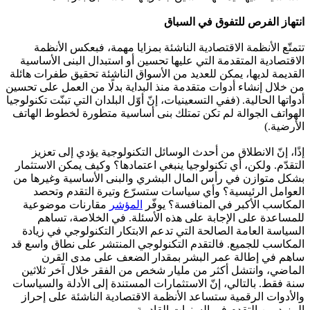
انتهاز الفرص للتفوق في السباق
تتمتّع الأنظمة الاقتصادية الناشئة بمزايا مهمة، فبعكس الأنظمة
الاقتصادية المتقدمة التي عليها تحسين أو استبدال البنى الأساسية
القديمة لديها، يمكن للعديد من الأسواق الناشئة تحقيق طفرات هائلة
من خلال إنشاء أدوات متقدمة منذ البداية بدلًا من العمل على تحسين
أدواتها الحالية. (ففي التسعينيات، إنّ أوّل البلدان التي تبنّت تكنولوجيا
الهواتف الجوالة لم تكن تمتلك بنى أساسية متطورة لخطوط الهاتف
الأرضية.)
إذًا، إنّ الانطلاق من أحدث الوسائل التكنولوجية يؤدي إلى تعزيز
التقدّم. ولكن، أي تكنولوجيا ينبغي اعتمادها؟ وكيف يمكن الاستثمار
بشكل متوازن في رأس المال البشري والبنى الأساسية وغيرها من
العوامل الرئيسية؟ وأي سياسات ستسرّع وتيرة التقدم وتحصد
المكاسب الأكبر في المنافسة؟ يوفّر
المؤشر
مقارنات موضوعية
للمساعدة على الإجابة على هذه الأسئلة. في الخلاصة، تساهم
السياسة العامة الصالحة التي تدعم الابتكار التكنولوجي في زيادة
المكاسب للجميع. فالتقدم التكنولوجي المنتشر على نطاق واسع قد
ساهم في إطالة عمر البشر بمقدار الضعف على مدى القرن
الماضي، وانتشل أكثر من مليار شخص من الفقر خلال آخر ثلاثين
سنة فقط. بالتالي، إنّ الاستثمارات المستندة إلى الأدلة والسياسات
والأدوات الرقمية ستساعد الأنظمة الاقتصادية الناشئة على إحراز
المزيد من التقدم في السنوات القادمة.