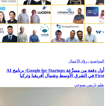
المواضيع - روّاد الأعمال
أول دفعة من مسرِّعة Google for Startups: برنامج AI
First في الشرق الأوسط وشمال أفريقيا وتركيا
بقلم باريس يسوجي