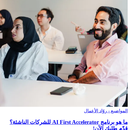
المواضيع - روّاد الأعمال
ما هو برنامج AI First Accelerator للشركات الناشئة؟
قدّم طلبك الآن!