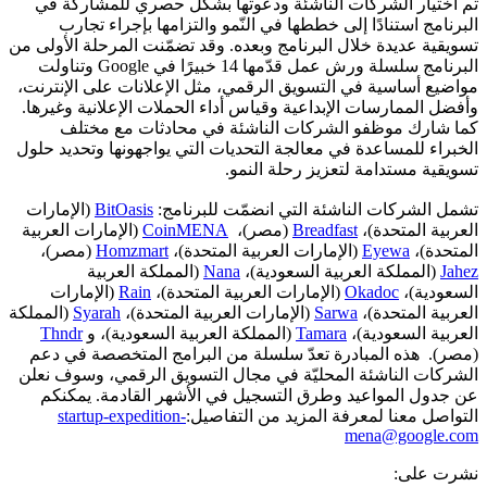
تم اختيار الشركات الناشئة ودعوتها بشكل حصري للمشاركة في
البرنامج استنادًا إلى خططها في النّمو والتزامها بإجراء تجارب
تسويقية عديدة خلال البرنامج وبعده. وقد تضمّنت المرحلة الأولى من
البرنامج سلسلة ورش عمل قدّمها 14 خبيرًا في Google وتناولت
مواضيع أساسية في التسويق الرقمي، مثل الإعلانات على الإنترنت،
وأفضل الممارسات الإبداعية وقياس أداء الحملات الإعلانية وغيرها.
كما شارك موظفو الشركات الناشئة في محادثات مع مختلف
الخبراء للمساعدة في معالجة التحديات التي يواجهونها وتحديد حلول
تسويقية مستدامة لتعزيز رحلة النمو.
تشمل الشركات الناشئة التي انضمّت للبرنامج:
BitOasis
(الإمارات
العربية المتحدة)،
Breadfast
(مصر)،
CoinMENA
(الإمارات العربية
المتحدة)،
Eyewa
(الإمارات العربية المتحدة)،
Homzmart
(مصر)،
Jahez
(المملكة العربية السعودية)،
Nana
(المملكة العربية
السعودية)،
Okadoc
(الإمارات العربية المتحدة)،
Rain
(الإمارات
العربية المتحدة)،
Sarwa
(الإمارات العربية المتحدة)،
Syarah
(المملكة
العربية السعودية)،
Tamara
(المملكة العربية السعودية)، و
Thndr
(مصر). هذه المبادرة تعدّ سلسلة من البرامج المتخصصة في دعم
الشركات الناشئة المحليّة في مجال التسويق الرقمي، وسوف نعلن
عن جدول المواعيد وطرق التسجيل في الأشهر القادمة. يمكنكم
التواصل معنا لمعرفة المزيد من التفاصيل:
startup-expedition-
mena@google.com
نشرت على: