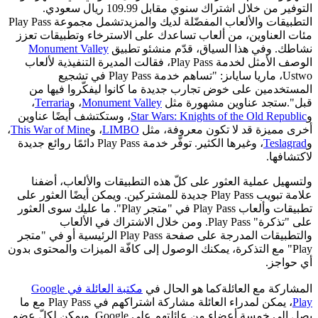
التوفير من خلال اشتراك سنوي مقابل 109.99 ريال سعودي.
التطبيقات والألعاب المفضّلة لديك والمزيدتشمل مجموعة Play Pass
مئات العناوين، من ألعاب تساعدك على الاسترخاء وتطبيقات تعزز
نشاطك. وفي هذا السياق، قدّم منشئو تطبيق
Monument Valley
الوصف الأمثل لخدمة Play Pass، فقالت المديرة التنفيذية لألعاب
Ustwo، ماريا ساياىز: "تساهم خدمة Play Pass في تشجيع
المستخدمين على خوض تجارب جديدة ما كانوا ليفكّروا فيها من
قبل".ستجد عناوين مشهورة مثل
Monument Valley
، و
Terraria
،
و
Star Wars: Knights of the Old Republic
، وستكتشف أيضًا عناوين
أخرى مميزة قد لا تكون معروفة، مثل
LIMBO
، و
This War of Mine
،
و
Teslagrad
، وغيرها الكثير. توفّر خدمة Play Pass دائمًا روائع جديدة
لاكتشافها.
ولتسهيل عملية العثور على كلّ هذه التطبيقات والألعاب، أضفنا
علامة تبويب Play Pass جديدة للمشتركين. ويمكن أيضًا العثور على
تطبيقات وألعاب Play Pass في "متجر Play". ما عليك سوى العثور
على "تذكرة" Play Pass. ومن خلال الاشتراك في الألعاب
والتطبيقات المدرجة على صفحة Play Pass الرئيسية أو في "متجر
Play" مع التذكرة، يمكنك الوصول إلى كافّة الميزات والمحتوى بدون
أي حواجز.
المشاركة مع العائلةكما هو الحال في
مكتبة العائلة في Google
Play
، يمكن لمدراء العائلة مشاركة اشتراكهم في Play Pass مع ما
يصل إلى خمسة أعضاء من عائلتهم على Google. ويمكن لكلّ عضو