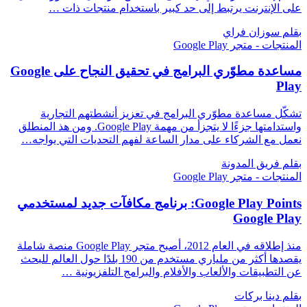
على الإنترنت يرتبط إلى حد كبير باستخدام منتجات ذات …
بقلم سوزان فراي
المنتجات - متجر Google Play
مساعدة مطوّري البرامج في تحقيق النجاح على Google
Play
تشكّل مساعدة مطوّري البرامج في تعزيز أنشطتهم التجارية
واستدامتها جزءًا لا يتجزأ من مهمة Google Play. ومن هذ المنطلق
نعمل مع الشركاء على مدار الساعة لفهم التحديات التي يواجه…
بقلم فريق المدونة
المنتجات - متجر Google Play
Google Play Points: برنامج مكافآت جديد لمستخدمي
Google Play
منذ إطلاقه في العام 2012، أصبح متجر Google Play منصة شاملة
يقصدها أكثر من ملياري مستخدم من 190 بلدًا حول العالم للبحث
عن التطبيقات والألعاب والأفلام والبرامج التلفزيونية …
بقلم دينا بركات