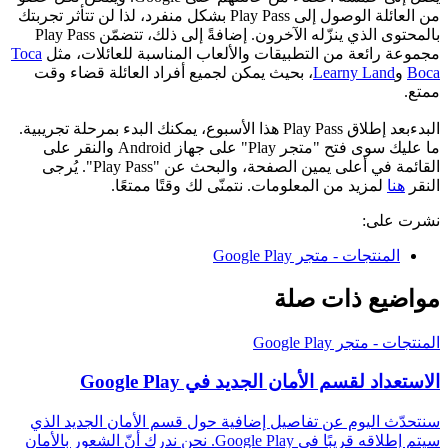
من العائلة الوصول إلى Play Pass بشكل منفرد، لذا لن تتأثر تجربتك
بالمحتوى الذي ينزّله الآخرون. إضافةً إلى ذلك، تتضمّن Play Pass
مجموعة رائعة من التطبيقات والألعاب المناسبة للعائلات، مثل
Toca
Boca
و
Learny Land
، بحيث يمكن لجميع أفراد العائلة قضاء وقت
ممتع.
البدءبعد إطلاق Play Pass هذا الأسبوع، يمكنك البدء بمرحلة تجريبية.
ما عليك سوى فتح "متجر Play" على جهاز Android والنقر على
القائمة في أعلى يمين الصفحة، والبحث عن "Play Pass". يُرجى
النقر
هنا
لمزيد من المعلومات. نتمنّى لك وقتًا ممتعًا.
نشرت على:
المنتجات - متجر Google Play
مواضيع ذات صلة
المنتجات - متجر Google Play
الاستعداد لقسم الأمان الجديد في Google Play
سنتحدّث اليوم عن تفاصيل إضافية حول قسم الأمان الجديد الذي
سيتم إطلاقه قريبًا في Google Play. نحن ندرك أنّ الشعور بالأمان