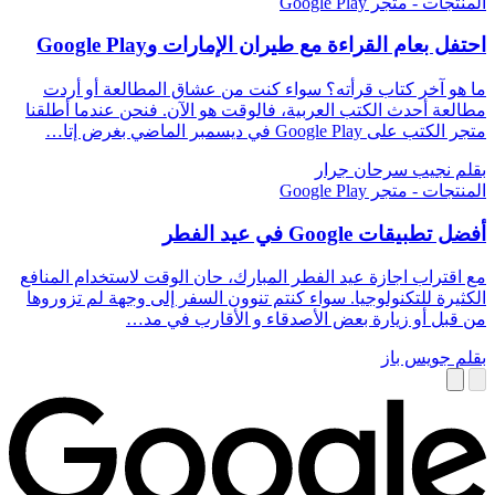
المنتجات - متجر Google Play
احتفل بعام القراءة مع طيران الإمارات وGoogle Play
ما هو آخر كتاب قرأته؟ سواء كنت من عشاق المطالعة أو أردت
مطالعة أحدث الكتب العربية، فالوقت هو الآن. فنحن عندما أطلقنا
متجر الكتب على Google Play في ديسمبر الماضي بغرض إتا…
بقلم نجيب سرحان جرار
المنتجات - متجر Google Play
أفضل تطبيقات Google في عيد الفطر
مع اقتراب اجازة عيد الفطر المبارك، حان الوقت لاستخدام المنافع
الكثيرة للتكنولوجيا. سواء كنتم تنوون السفر إلى وجهة لم تزوروها
من قبل أو زيارة بعض الأصدقاء و الأقارب في مد…
بقلم جويس باز