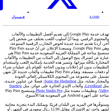
x.com
فيسبوك
تهدف خدمة Google Play إلى تقديم أفضل التطبيقات والألعاب
والمحتوى الرقمي. وبما أنّ أسلوب اللعب يختلف من شخص إلى
آخر، أردنا تقديم خدمة جديدة لخوض التجارب الرقمية المتنوعة،
وهي Google Play Pass. ويسعدنا الإعلان عن أنّ خدمة Play Pass
ستصبح متاحة في المملكة العربية السعودية.خدمة Play Pass هي
عبارة عن اشتراك يتيح الوصول إلى المئات من التطبيقات والألعاب
المختارة بكافّة ميزاتها. وتتميز هذه الخدمة بإمكانية اللعب واستخدام
التطبيقات بدون أي إعلانات وبدون الحاجة للقيام بأي عمليات شراء
أو دفعات مسبقة. وتقدّم Play Pass تطبيقات وألعاب جديدة كلّ شهر،
تشتمل على مجموعة من المحتوى الكلاسيكي العالي الجودة
والمختار بعناية، مثل
Sonic the Hedgehog
، فضلًا عن عناوين جديدة،
مثل
Levelhead،
وألعاب الإندي الحائزة على جوائز، مثل
Stardew
Valley
، وتطبيقات مفيدة مثل
Photo Studio Pro
.وستصبح Play Pass
متاحة على أجهزة Android في السعودية هذا الأسبوع،
وسنوفّرها في المزيد من البلدان قريبًا. ويمكنك البدء بتجربة مجانية
لشهر واحد، ثم الاشتراك مقابل 12.99 ريال سعودي في الشهر، أو