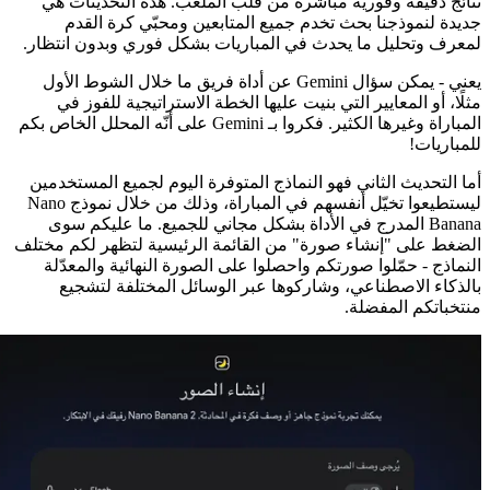
نتائج دقيقة وفوريّة مباشرة من قلب الملعب. هذه التحديثات هي
جديدة لنموذجنا بحث تخدم جميع المتابعين ومحبّي كرة القدم
لمعرف وتحليل ما يحدث في المباريات بشكل فوري وبدون انتظار.
يعني - يمكن سؤال Gemini عن أداة فريق ما خلال الشوط الأول
مثلًا، أو المعايير التي بنيت عليها الخطة الاستراتيجية للفوز في
المباراة وغيرها الكثير. فكروا بـ Gemini على أنّه المحلل الخاص بكم
للمباريات!
أما التحديث الثاني فهو النماذج المتوفرة اليوم لجميع المستخدمين
ليستطيعوا تخيّل أنفسهم في المباراة، وذلك من خلال نموذج Nano
Banana المدرج في الأداة بشكل مجاني للجميع. ما عليكم سوى
الضغط على "إنشاء صورة" من القائمة الرئيسية لتظهر لكم مختلف
النماذج - حمّلوا صورتكم واحصلوا على الصورة النهائية والمعدّلة
بالذكاء الاصطناعي، وشاركوها عبر الوسائل المختلفة لتشجيع
منتخباتكم المفضلة.