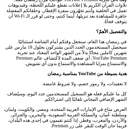
تلاوات القرآن الكريم بلا إعلانات تقطع عليكم اللحظة، وفيديوهات
تعمل في الخلفية وأنتم تجهّزون سفرة الإفطار، وحلقاتكم المفضلة
جاهزة للمشاهدة بعد تنزيلها، أينما كنتم، وحتى لو قرر الـ Wi-Fi أن
يتوقف فجأةً.
والتفصيل الأهمّ؟
في رمضان هذا العام، سنجعل وقتكم أمام الشاشة استثنائيًا.
سيحصل المستخدمون الجدد الذين يشتركون بحلول 18 مارس على
شهرين كاملين مجانًا بدلاً من الشهر الواحد المعتاد عند تجربة
YouTube Premium، أي ضعف المدة لاكتشاف عالم Premium
والاستمتاع بمزايا المشاهدة والاستماع بدون أي تشويش.
هدية بسيطة من YouTube بمناسبة رمضان
لا تعقيدات، ولا رموز خصم، ولا شروط غامضة.
كل ما عليكم فعله هو التسجيل كمستخدمين جدد اليوم، وسيُضاف
الشهر الإضافي المجاني تلقائيًا إلى اشتراككم.
العرض متاح في الإمارات العربية المتحدة، ومصر، والكويت، ولبنان،
وسلطنة عُمان، والمملكة العربية السعودية، والبحرين، والجزائر،
والأردن، والمغرب، وقطر. إذا كنتم تقيمون في إحدى هذه البلدان،
فربما حان الوقت للنقر على زر Premium.