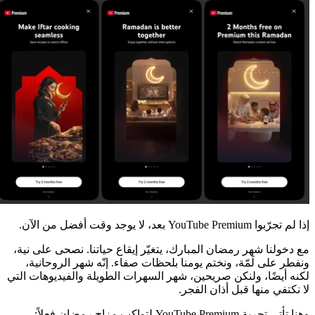
إذا لم تجرّبوا YouTube Premium بعد، لا يوجد وقت أفضل من الآن.
مع دخولنا شهر رمضان المبارك، يتغيّر إيقاع حياتنا. نصحى على نية،
ونفطر على لَمّة، ونختم يومنا بلحظات صفاء. إنّه شهر الروحانية،
لكنه أيضًا، ولنكن صريحين، شهر السهرات الطويلة والفيديوهات التي
لا نكتفي منها قبل أذان الفجر.
وهنا تأتي تجربة YouTube Premium لتواكب مزاج رمضان فعلاً: