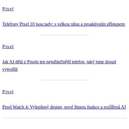
Pixel
Telefony Pixel 10 jsou tady: s velkou silou a proaktivním přístupem
Pixel
Jak AI dělá z Pixelu ten nejužitečnější telefon, jaký jsme dosud
vytvořili
Pixel
Pixel Watch 4: Vylepšený design, nové fitness funkce a rozšířená AI