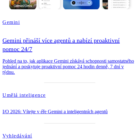
Gemini
Gemini přináší více agentů a nabízí proaktivní
pomoc 24/7
Pohled na to, jak aplikace Gemini získává schopnosti samostatného
jednání a poskytuje proaktivní pomoc 24 hodin denně, 7 dní v
týdnu.
Umělá inteligence
I/O 2026: Vítejte v éře Gemini a inteligentních agentů
Vyhledávání