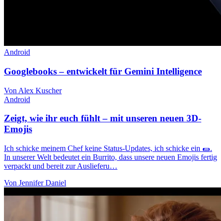
Android
Googlebooks – entwickelt für Gemini Intelligence
Von Alex Kuscher
Android
Zeigt, wie ihr euch fühlt – mit unseren neuen 3D-
Emojis
Ich schicke meinem Chef keine Status-Updates, ich schicke ein 🌯.
In unserer Welt bedeutet ein Burrito, dass unsere neuen Emojis fertig
verpackt und bereit zur Auslieferu…
Von Jennifer Daniel