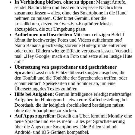
In Verbindung bleiben, ohne zu tippen:
Managt Anrufe,
sendet Nachrichten und lasst euch verpasste Nachrichten
zusammenfassen – alles, ohne das Smartphone in die Hand
nehmen zu müssen. Oder bittet Gemini, über die
kristallklaren, dezenten Over‑Ear‑Kopfhörer Musik
abzuspielen, die zur Umgebung passt.
Aufnehmen und bearbeiten:
Mit einem einzigen Befehl
könnt ihr hochwertige Fotos und Videos aufnehmen
und
Nano Banana gleichzeitig störende Hintergründe entfernen
oder euren Bildern witzige Effekte verpassen lassen. Versucht
mal: „Hey Google, mach ein Foto und setze allen lustige Hüte
auf.“
Übersetzung von gesprochener und geschriebener
Sprache:
Lasst euch Echtzeitübersetzungen ausgeben, die
den Tonfall und die Tonhöhe der Sprechenden treffen, oder
schaut einfach Speisekarten und Schilder an, um eine
Übersetzung des Textes zu hören.
Hilfe bei Aufgaben:
Gemini Intelligence erledigt mehrstufige
Aufgaben im Hintergrund – etwa eure Kaffeebestellung bei
Doordash, die ihr lediglich abschließend bestätigen müsst,
ohne das Smartphone zu zücken.
Auf Apps zugreifen:
Bestellt ein Uber, lernt mit Mondly eine
neue Sprache und vieles mehr – alles per Sprachsteuerung
über die Apps eurer Smartphones. Die Brillen sind mit
Android- und iOS-Geräten kompatibel.