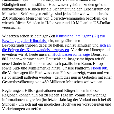
Häufigkeit und Intensität zu. Hochwasser gehören zu den größten
klimabedingten Risiken für die Sicherheit und den Lebensraum der
Menschen. Schätzungen zufolge sind jedes Jahr weltweit mehr als
250 Millionen Menschen von Überschwemmungen betroffen, die
wirtschaftliche Schäden in Höhe von rund 10 Milliarden US-Dollar
verursachen.
Wir setzen schon seit einiger Zeit
Künstliche Intelligenz (KI) zur
Bewältigung der Klimakrise
ein, um gefährdeten
Bevölkerungsgruppen dabei zu helfen, sich zu schützen und
sich an
die Folgen des Klimawandels anzupassen
. Vor diesem Hintergrund
erweitern wir ab heute unseren
Hochwasservorhersage
-Dienst auf
80 Länder – darunter auch Deutschland. Insgesamt fügen wir 60
neue Länder in Afrika, dem asiatisch-pazifischen Raum, Europa
sowie Süd- und Mittelamerika hinzu. Unsere Plattform
FloodHub
,
die Vorhersagen für Hochwasser an Flüssen anzeigt, wann und wo
sie potenziell auftreten werden – zeigt dies nun in Gebieten mit einer
Gesamtbevölkerung von 460 Millionen Menschen weltweit an.
Regierungen, Hilfsorganisationen und Bürger:innen in diesen
Regionen können nun bis zu sieben Tage im Voraus auf wichtige
Informationen zugreifen (im letzten Jahr lag der Vorlauf noch bei 48
Stunden), um sich auf ein mögliches Hochwasser vorzubereiten und
Vorkehrungen zu treffen.