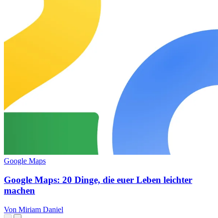
Google Maps
Google Maps: 20 Dinge, die euer Leben leichter
machen
Von Miriam Daniel