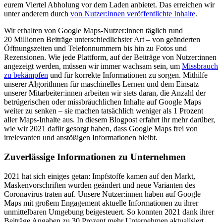
eurem Viertel Abholung vor dem Laden anbietet. Das erreichen wir
unter anderem durch
von Nutzer:innen veröffentlichte Inhalte
.
Wir erhalten von Google Maps-Nutzer:innen täglich rund
20 Millionen Beiträge unterschiedlichster Art – von geänderten
Öffnungszeiten und Telefonnummern bis hin zu Fotos und
Rezensionen. Wie jede Plattform, auf der Beiträge von Nutzer:innen
angezeigt werden, müssen wir immer wachsam sein, um
Missbrauch
zu bekämpfen
und für korrekte Informationen zu sorgen. Mithilfe
unserer Algorithmen für maschinelles Lernen und dem Einsatz
unserer Mitarbeiter:innen arbeiten wir stets daran, die Anzahl der
betrügerischen oder missbräuchlichen Inhalte auf Google Maps
weiter zu senken – sie machen tatsächlich weniger als 1 Prozent
aller Maps-Inhalte aus. In diesem Blogpost erfahrt ihr mehr darüber,
wie wir 2021 dafür gesorgt haben, dass Google Maps frei von
irrelevanten und anstößigen Informationen bleibt.
Zuverlässige Informationen zu Unternehmen
2021 hat sich einiges getan: Impfstoffe kamen auf den Markt,
Maskenvorschriften wurden geändert und neue Varianten des
Coronavirus traten auf. Unsere Nutzer:innen haben auf Google
Maps mit großem Engagement aktuelle Informationen zu ihrer
unmittelbaren Umgebung beigesteuert. So konnten 2021 dank ihrer
Beiträge Angaben zu 30 Prozent mehr Unternehmen aktualisiert