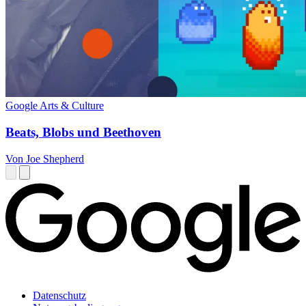
Google Arts & Culture
Beats, Blobs und Beethoven
Von Joe Shepherd
Datenschutz