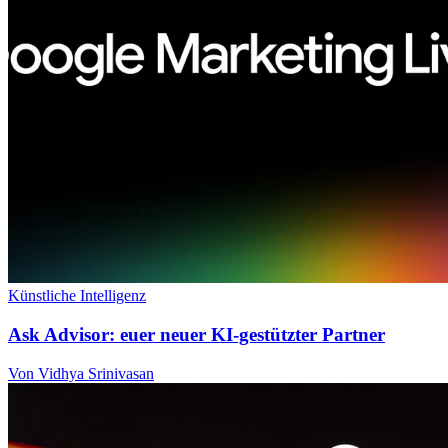
Künstliche Intelligenz
Ask Advisor: euer neuer KI-gestützter Partner
Von Vidhya Srinivasan