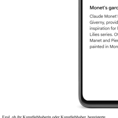
Egal, ob ihr Kunstliebhaberin oder Kunstliebhaber, begeisterte