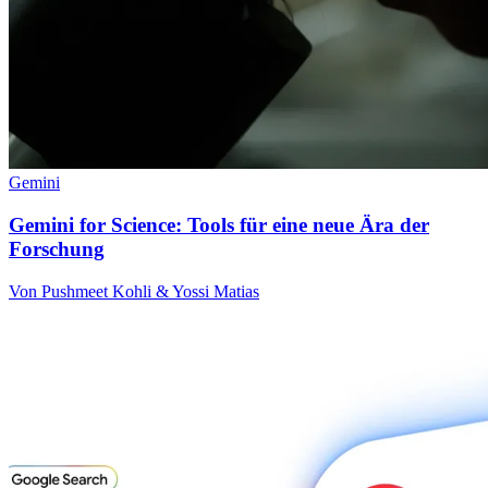
Gemini
Gemini for Science: Tools für eine neue Ära der
Forschung
Von Pushmeet Kohli & Yossi Matias