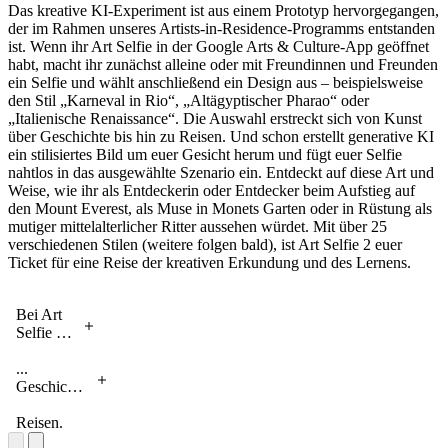
Das kreative KI-Experiment ist aus einem Prototyp hervorgegangen,
der im Rahmen unseres Artists-in-Residence-Programms entstanden
ist. Wenn ihr Art Selfie in der Google Arts & Culture-App geöffnet
habt, macht ihr zunächst alleine oder mit Freundinnen und Freunden
ein Selfie und wählt anschließend ein Design aus – beispielsweise
den Stil „Karneval in Rio“, „Altägyptischer Pharao“ oder
„Italienische Renaissance“. Die Auswahl erstreckt sich von Kunst
über Geschichte bis hin zu Reisen. Und schon erstellt generative KI
ein stilisiertes Bild um euer Gesicht herum und fügt euer Selfie
nahtlos in das ausgewählte Szenario ein. Entdeckt auf diese Art und
Weise, wie ihr als Entdeckerin oder Entdecker beim Aufstieg auf
den Mount Everest, als Muse in Monets Garten oder in Rüstung als
mutiger mittelalterlicher Ritter aussehen würdet. Mit über 25
verschiedenen Stilen (weitere folgen bald), ist Art Selfie 2 euer
Ticket für eine Reise der kreativen Erkundung und des Lernens.
Bei Art
Selfie 2
habt ihr
die
...
Auswahl
Geschichte
aus
und
Designs
Reisen.
aus