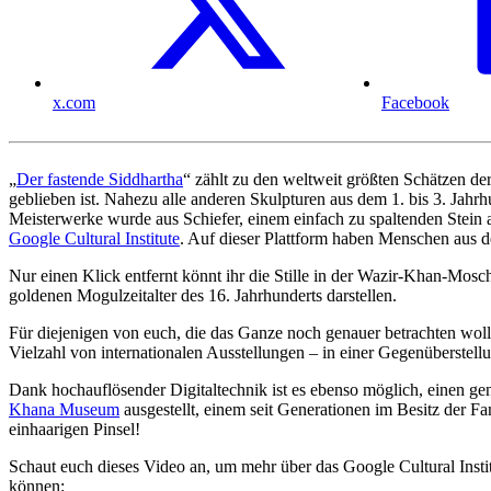
x.com
Facebook
„
Der fastende Siddhartha
“ zählt zu den weltweit größten Schätzen de
geblieben ist. Nahezu alle anderen Skulpturen aus dem 1. bis 3. Jahrh
Meisterwerke wurde aus Schiefer, einem einfach zu spaltenden Stein a
Google Cultural Institute
. Auf dieser Plattform haben Menschen aus de
Nur einen Klick entfernt könnt ihr die Stille in der Wazir-Khan-Mos
goldenen Mogulzeitalter des 16. Jahrhunderts darstellen.
Für diejenigen von euch, die das Ganze noch genauer betrachten wolle
Vielzahl von internationalen Ausstellungen – in einer Gegenüberstell
Dank hochauflösender Digitaltechnik ist es ebenso möglich, einen ge
Khana Museum
ausgestellt, einem seit Generationen im Besitz der 
einhaarigen Pinsel!
Schaut euch dieses Video an, um mehr über das Google Cultural Instit
können: