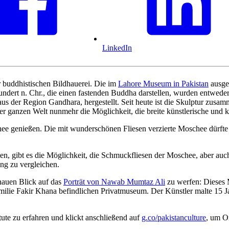
LinkedIn
r buddhistischen Bildhauerei. Die im
Lahore Museum in Pakistan
ausges
undert n. Chr., die einen fastenden Buddha darstellen, wurden entweder 
us der Region Gandhara, hergestellt. Seit heute ist die Skulptur zusam
r ganzen Welt nunmehr die Möglichkeit, die breite künstlerische und ku
chee genießen. Die mit wunderschönen Fliesen verzierte Moschee dürft
n, gibt es die Möglichkeit, die Schmuckfliesen der Moschee, aber auch
ung zu vergleichen.
nauen Blick auf das
Porträt von Nawab Mumtaz Ali
zu werfen: Dieses 
Familie Fakir Khana befindlichen Privatmuseum. Der Künstler malte 15 
ute zu erfahren und klickt anschließend auf
g.co/pakistanculture
, um Or