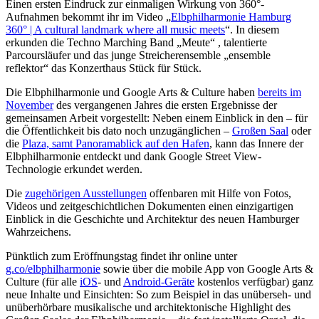
Einen ersten Eindruck zur einmaligen Wirkung von 360°-
Aufnahmen bekommt ihr im Video „
Elbphilharmonie Hamburg
360° | A cultural landmark where all music meets
“. In diesem
erkunden die Techno Marching Band „Meute“ , talentierte
Parcoursläufer und das junge Streicherensemble „ensemble
reflektor“ das Konzerthaus Stück für Stück.
Die Elbphilharmonie und Google Arts & Culture haben
bereits im
November
des vergangenen Jahres die ersten Ergebnisse der
gemeinsamen Arbeit vorgestellt: Neben einem Einblick in den – für
die Öffentlichkeit bis dato noch unzugänglichen –
Großen Saal
oder
die
Plaza, samt Panoramablick auf den Hafen
, kann das Innere der
Elbphilharmonie entdeckt und dank Google Street View-
Technologie erkundet werden.
Die
zugehörigen Ausstellungen
offenbaren mit Hilfe von Fotos,
Videos und zeitgeschichtlichen Dokumenten einen einzigartigen
Einblick in die Geschichte und Architektur des neuen Hamburger
Wahrzeichens.
Pünktlich zum Eröffnungstag findet ihr online unter
g.co/elbphilharmonie
sowie über die mobile App von Google Arts &
Culture (für alle
iOS
- und
Android-Geräte
kostenlos verfügbar) ganz
neue Inhalte und Einsichten: So zum Beispiel in das unüberseh- und
unüberhörbare musikalische und architektonische Highlight des