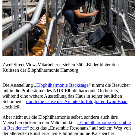
Zwei Street View-Mitarbeiter erstellen 360°-Bilder hinter den
Kulissen der Elbphilharmonie Hamburg.
Die Ausstellung „
Elbphilharmonie Backstage
“ nimmt die Besucher
mit in die Proberäume des NDR Elbphilharmonie Orchesters,
während eine weitere Ausstellung das Haus in seiner baulichen
Schönheit –
durch die Linse des Architekturfotografen Iwan Baan
–
erschließt.
Aber nicht nur die Elbphilharmonie selbst, sondern auch ihre
Menschen rücken in den Mittelpunkt – „
Elbphilharmonie Ensemble
in Residence
“ zeigt das „Ensemble Resonanz“ auf seinem Weg von
der allerersten künstlerischen Elbphilharmonie-Kaispeicher-