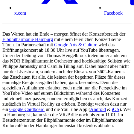
x.com
Facebook
Das Warten hat ein Ende – morgen öffnet der Konzertbereich der
Elbphilharmonie Hamburg
mit einem feierlichen Konzert seine
Türen. In Partnerschaft mit
Google Arts & Culture
wird das
Eröffnungskonzert ab 18:30 Uhr live auf YouTube übertragen.
Unter der Leitung von Thomas Hengelbrock treten unter anderem
das NDR Elbphilharmonie Orchester und hochkarätige Solisten wie
Philippe Jaroussky und Camilla Tilling auf. Dabei macht aber nicht
nur der Livestream, sondern auch der Einsatz von 360°-Kameras
das Zuschauen für alle, die keinen der begehrten Plätze für dieses
einmalige Ereignis ergattert haben, ganz besonders. Denn die
speziellen Aufnahmen erlauben euch nicht nur, die Perspektive im
YouTube-Video auf eurem Bildschirm während des Konzertes
individuell anzupassen, sondern ermöglichen es auch, das Konzert
zusätzlich in Virtual Reality zu erleben. Benötigt werden dazu nur
ein
Google Cardboard
und die YouTube App (
Android
&
iOS
). Wer
in Hamburg ist, kann sich die VR-Brille noch bis zum 11.01. im
Besucherzentrum der Elbphilharmonie oder im Elbphilharmonie
Kulturcafé in der Hamburger Innenstadt kostenlos abholen.