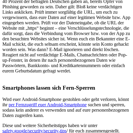
40 Prozent der befragten Deutschen gaben an, bereits Opfer von
Phishing geworden zu sein. Daher gilt: Bloß keine verdächtigen
Links anklicken. Prüft immer sorgfältig die URL, um euch zu
vergewissern, dass eure Daten auf einer legitimen Website bzw. App
eingegeben werden. Prüft vor der Dateneingabe, ob die URL der
Website mit „https“ beginnt ‒ eine Verschlüsselungstechnologie, die
dafür sorgt, dass die Verbindung vom Browser bzw. von der App zu
den besuchten Websites sicher ist. Wenn euch ein Bekannter eine E-
Mail schickt, die euch seltsam erscheint, könnte sein Konto gehackt
worden sein. Was dann? E-Mail ignorieren und direkt löschen.
Reagiert nicht auf verdächtige E-Mails, Chatnachrichten oder Pop-
up-Fenster, in denen ihr nach personenbezogenen Daten wie
Passwörtern, Bankkonto- und Kreditkartennummern oder einfach
eurem Geburtsdatum gefragt werdet.
Smartphones lassen sich Fern-Sperren
Wird euer Android-Smartphone gestohlen oder geht verloren, könnt
ihr
per Fernzugriff euer Android-Smartphone
suchen und sperren,
sodass kein anderer es verwenden und auf eure personenbezogenen
Daten zugreifen kann.
Diese und weitere Sicherheitstipps haben wir unter
safety.google/security/security-tips
/ für euch zusammengestellt.