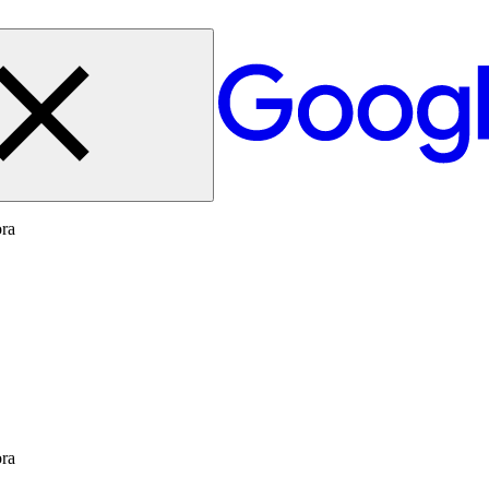
ora
ora