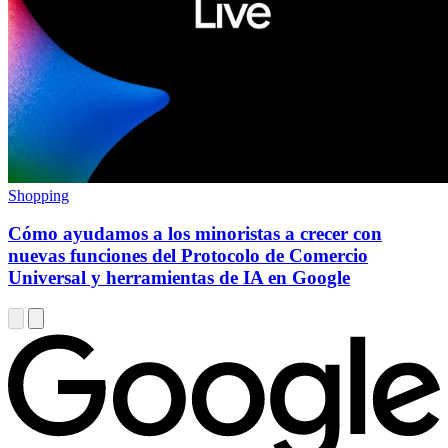
Shopping
Cómo ayudamos a los minoristas a crecer con
nuevas funciones del Protocolo de Comercio
Universal y herramientas de IA en Google