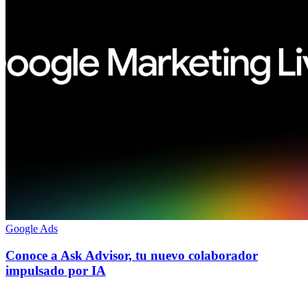
Google Ads
Conoce a Ask Advisor, tu nuevo colaborador
impulsado por IA