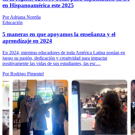
en Hispanoamérica este 2025
Por Adriana Noreña
Educación
5 maneras en que apoyamos la enseñanza y el
aprendizaje en 2024
En 2024, mientras educadores de toda América Latina ponían en
juego su pasión, dedicación y creatividad para impactar
positivamente las vidas de sus estudiantes, las esc…
Por Rodrigo Pimentel