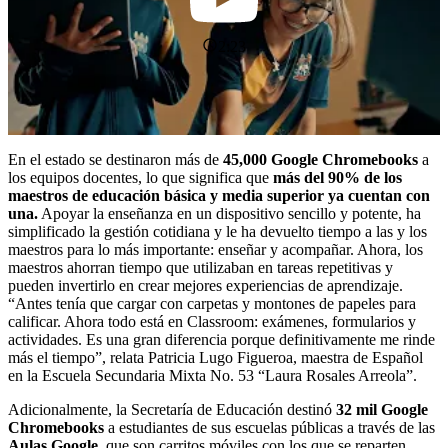
2:23
En el estado se destinaron más de
45,000 Google Chromebooks
a
los equipos docentes, lo que significa que
más del 90% de los
maestros de educación básica y media superior ya cuentan con
una.
Apoyar la enseñanza en un dispositivo sencillo y potente, ha
simplificado la gestión cotidiana y le ha devuelto tiempo a las y los
maestros para lo más importante: enseñar y acompañar. Ahora, los
maestros ahorran tiempo que utilizaban en tareas repetitivas y
pueden invertirlo en crear mejores experiencias de aprendizaje.
“Antes tenía que cargar con carpetas y montones de papeles para
calificar. Ahora todo está en Classroom: exámenes, formularios y
actividades. Es una gran diferencia porque definitivamente me rinde
más el tiempo”, relata Patricia Lugo Figueroa, maestra de Español
en la Escuela Secundaria Mixta No. 53 “Laura Rosales Arreola”.
Adicionalmente, la Secretaría de Educación destinó
32 mil Google
Chromebooks
a estudiantes de sus escuelas públicas a través de las
Aulas Google
, que son carritos móviles con los que se reparten