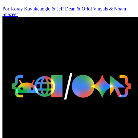
Por Koray Kavukcuoglu & Jeff Dean & Oriol Vinyals & Noam
Shazeer