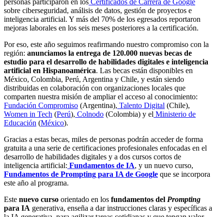
personas participaron en los
Certificados de Carrera de Google
sobre ciberseguridad, análisis de datos, gestión de proyectos e
inteligencia artificial. Y más del 70% de los egresados reportaron
mejoras laborales en los seis meses posteriores a la certificación.
Por eso, este año seguimos reafirmando nuestro compromiso con la
región:
anunciamos la entrega de 120.000 nuevas becas de
estudio para el desarrollo de habilidades digitales e inteligencia
artificial en Hispanoamérica
. Las becas están disponibles en
México, Colombia, Perú, Argentina y Chile, y están siendo
distribuidas en colaboración con organizaciones locales que
comparten nuestra misión de ampliar el acceso al conocimiento:
Fundación Compromiso
(Argentina),
Talento Digital
(Chile),
Women in Tech
(
Perú
),
Colnodo
(Colombia) y el
Ministerio de
Educación
(
México
).
Gracias a estas becas, miles de personas podrán acceder de forma
gratuita a una serie de certificaciones profesionales enfocadas en el
desarrollo de habilidades digitales y a dos cursos cortos de
inteligencia artificial:
Fundamentos de IA
, y un nuevo curso,
Fundamentos de Prompting para IA de Google
que se incorpora
este año al programa.
Este
nuevo curso
orientado en los
fundamentos del
Prompting
para IA
generativa, enseña a dar instrucciones claras y específicas a
la IA generativa, para agilizar tareas cotidianas y que tengan valor