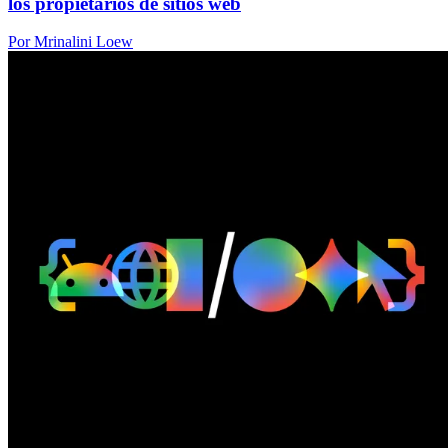
los propietarios de sitios web
Por Mrinalini Loew