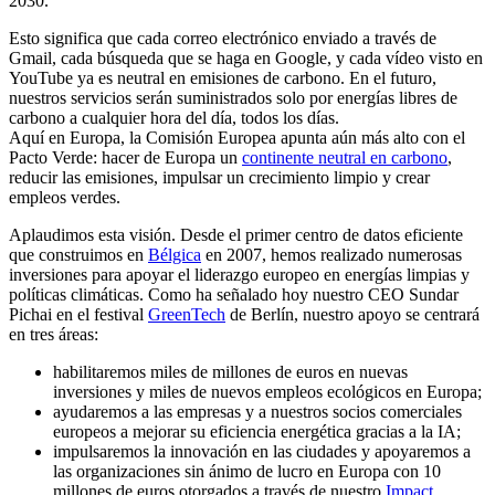
2030.
Esto significa que cada correo electrónico enviado a través de
Gmail, cada búsqueda que se haga en Google, y cada vídeo visto en
YouTube ya es neutral en emisiones de carbono. En el futuro,
nuestros servicios serán suministrados solo por energías libres de
carbono a cualquier hora del día, todos los días.
Aquí en Europa, la Comisión Europea apunta aún más alto con el
Pacto Verde: hacer de Europa un
continente neutral en carbono
,
reducir las emisiones, impulsar un crecimiento limpio y crear
empleos verdes.
Aplaudimos esta visión. Desde el primer centro de datos eficiente
que construimos en
Bélgica
en 2007, hemos realizado numerosas
inversiones para apoyar el liderazgo europeo en energías limpias y
políticas climáticas. Como ha señalado hoy nuestro CEO Sundar
Pichai en el festival
GreenTech
de Berlín, nuestro apoyo se centrará
en tres áreas:
habilitaremos miles de millones de euros en nuevas
inversiones y miles de nuevos empleos ecológicos en Europa;
ayudaremos a las empresas y a nuestros socios comerciales
europeos a mejorar su eficiencia energética gracias a la IA;
impulsaremos la innovación en las ciudades y apoyaremos a
las organizaciones sin ánimo de lucro en Europa con 10
millones de euros otorgados a través de nuestro
Impact