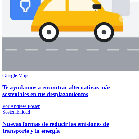
Google Maps
Te ayudamos a encontrar alternativas más
sostenibles en tus desplazamientos
Por Andrew Foster
Sostenibilidad
Nuevas formas de reducir las emisiones de
transporte y la energía