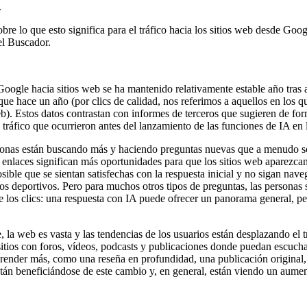
.
 lo que esto significa para el tráfico hacia los sitios web desde Goo
el Buscador.
Google hacia sitios web se ha mantenido relativamente estable año tras
que hace un año (por clics de calidad, nos referimos a aquellos en los q
 web). Estos datos contrastan con informes de terceros que sugieren de fo
ráfico que ocurrieron antes del lanzamiento de las funciones de IA en
rsonas están buscando más y haciendo preguntas nuevas que a menudo s
 enlaces significan más oportunidades para que los sitios web aparezcan
sible que se sientan satisfechas con la respuesta inicial y no sigan na
 deportivos. Pero para muchos otros tipos de preguntas, las personas 
 los clics: una respuesta con IA puede ofrecer un panorama general, pe
le, la web es vasta y las tendencias de los usuarios están desplazando el t
itios con foros, vídeos, podcasts y publicaciones donde puedan escucha
render más, como una reseña en profundidad, una publicación original, 
stán beneficiándose de este cambio y, en general, están viendo un aument