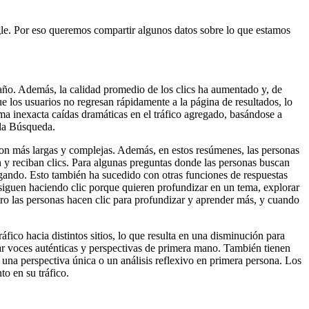
gle. Por eso queremos compartir algunos datos sobre lo que estamos
 año. Además, la calidad promedio de los clics ha aumentado y, de
ue los usuarios no regresan rápidamente a la página de resultados, lo
rma inexacta caídas dramáticas en el tráfico agregado, basándose a
 la Búsqueda.
on más largas y complejas. Además, en estos resúmenes, las personas
 y reciban clics. Para algunas preguntas donde las personas buscan
vegando. Esto también ha sucedido con otras funciones de respuestas
siguen haciendo clic porque quieren profundizar en un tema, explorar
ro las personas hacen clic para profundizar y aprender más, y cuando
ráfico hacia distintos sitios, lo que resulta en una disminución para
r voces auténticas y perspectivas de primera mano. También tienen
una perspectiva única o un análisis reflexivo en primera persona. Los
o en su tráfico.