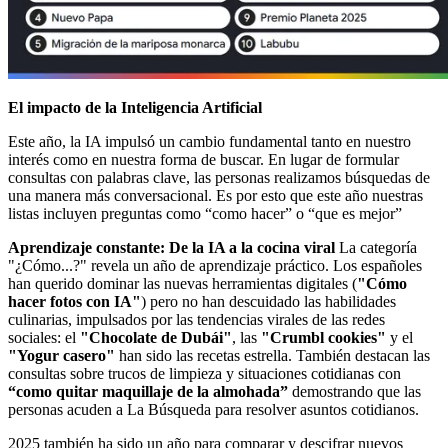
El impacto de la Inteligencia Artificial
Este año, la IA impulsó un cambio fundamental tanto en nuestro
interés como en nuestra forma de buscar. En lugar de formular
consultas con palabras clave, las personas realizamos búsquedas de
una manera más conversacional. Es por esto que este año nuestras
listas incluyen preguntas como “como hacer” o “que es mejor”
Aprendizaje constante: De la IA a la cocina viral
La categoría
"¿Cómo...?" revela un año de aprendizaje práctico. Los españoles
han querido dominar las nuevas herramientas digitales (
"Cómo
hacer fotos con IA"
) pero no han descuidado las habilidades
culinarias, impulsados por las tendencias virales de las redes
sociales: el
"Chocolate de Dubái"
, las
"Crumbl cookies"
y el
"Yogur casero"
han sido las recetas estrella. También destacan las
consultas sobre trucos de limpieza y situaciones cotidianas con
“como quitar maquillaje de la almohada”
demostrando que las
personas acuden a La Búsqueda para resolver asuntos cotidianos.
2025 también ha sido un año para comparar y descifrar nuevos