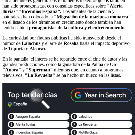
cima del interés general. Los fenómenos meteorológicos también
han sido protagonistas, con consultas específicas sobre
"Alerta
lluvias"
“
Incendios España”
. Los amantes de la ciencia y
naturaleza han colocado la
"Migración de la mariposa monarca"
en el listado de los términos en crecimiento donde también han
tenido cabida
protagonistas de la cultura y el entretenimiento
.
La curiosidad por figuras públicas ha sido transversal: desde el
humor de
Lalachus
y el arte de
Rosalía
hasta el impacto deportivo
de
Topuria
o
Alcaraz
.
En la pantalla, el interés se ha repartido entre el cine de autor y las
grandes producciones, como la ganadora de la Palma de Oro
"Anora"
y
"Superman"
mientras que, en cuanto a programas
televisivos,
"La Revuelta"
se ha hecho un hueco en las listas.