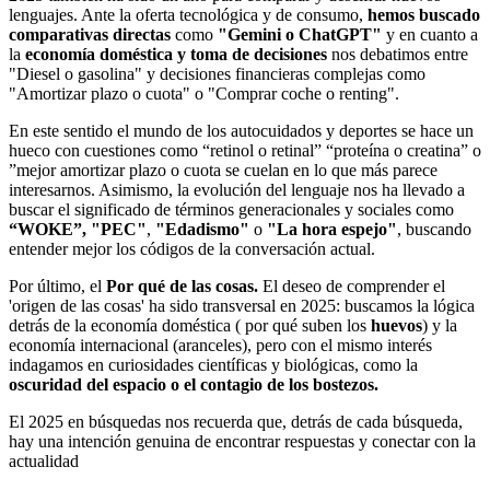
lenguajes. Ante la oferta tecnológica y de consumo,
hemos buscado
comparativas directas
como
"Gemini o ChatGPT"
y en cuanto a
la
economía doméstica y toma de decisiones
nos debatimos entre
"Diesel o gasolina" y decisiones financieras complejas como
"Amortizar plazo o cuota" o "Comprar coche o renting".
En este sentido el mundo de los autocuidados y deportes se hace un
hueco con cuestiones como “retinol o retinal” “proteína o creatina” o
”mejor amortizar plazo o cuota se cuelan en lo que más parece
interesarnos. Asimismo, la evolución del lenguaje nos ha llevado a
buscar el significado de términos generacionales y sociales como
“WOKE”,
"PEC"
,
"Edadismo"
o
"La hora espejo"
, buscando
entender mejor los códigos de la conversación actual.
Por último, el
Por qué de las cosas.
El deseo de comprender el
'origen de las cosas' ha sido transversal en 2025: buscamos la lógica
detrás de la economía doméstica ( por qué suben los
huevos
) y la
economía internacional (aranceles), pero con el mismo interés
indagamos en curiosidades científicas y biológicas, como la
oscuridad del espacio o el contagio de los bostezos.
El 2025 en búsquedas nos recuerda que, detrás de cada búsqueda,
hay una intención genuina de encontrar respuestas y conectar con la
actualidad