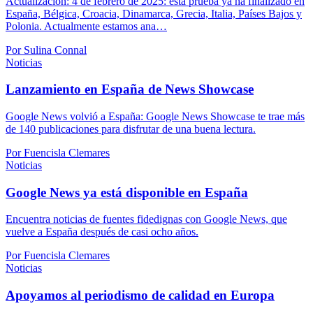
Actualización: 4 de febrero de 2025: esta prueba ya ha finalizado en
España, Bélgica, Croacia, Dinamarca, Grecia, Italia, Países Bajos y
Polonia. Actualmente estamos ana…
Por Sulina Connal
Noticias
Lanzamiento en España de News Showcase
Google News volvió a España: Google News Showcase te trae más
de 140 publicaciones para disfrutar de una buena lectura.
Por Fuencisla Clemares
Noticias
Google News ya está disponible en España
Encuentra noticias de fuentes fidedignas con Google News, que
vuelve a España después de casi ocho años.
Por Fuencisla Clemares
Noticias
Apoyamos al periodismo de calidad en Europa