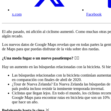
x.com
Facebook
El año pasado, mi afición al ciclismo aumentó. Como muchas otras per
algún recado.
Los nuevos datos de Google Maps revelan que en todas partes la gente
de Maps para que puedas disfrutar de la vida sobre dos ruedas.
¿Una moda fugaz o un nuevo pasatiempo?
🚴‍♀️
Hay un aumento en las búsquedas relacionadas con la bicicleta. Si bie
Las búsquedas relacionadas con la bicicleta continúan aument
en comparación con finales de abril de 2020.
¿Tour de Nueva Zelanda? En Nueva Zelanda las búsquedas de "tie
país podría incluso resistir la inminente temporada invernal.
Ciclistas que llegan lejos. En todo el mundo, los ciclistas rec
Google Maps para encontrar rutas en bicicleta que son un 10% y
que hace un año.
Pedaleando hasta la cima
🥇