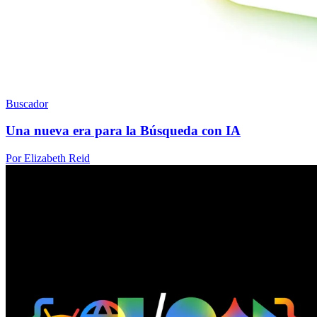
Buscador
Una nueva era para la Búsqueda con IA
Por Elizabeth Reid