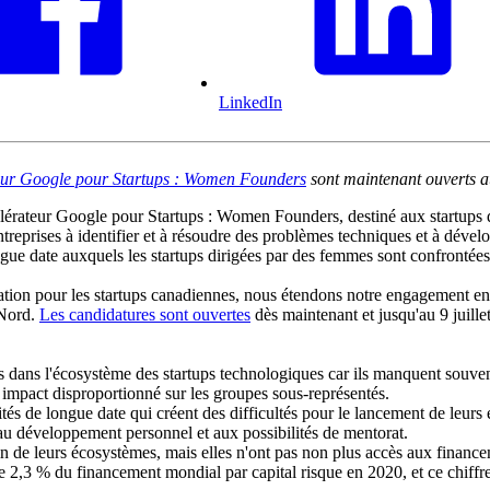
LinkedIn
teur Google pour Startups : Women Founders
sont maintenant ouverts 
érateur Google pour Startups : Women Founders, destiné aux startups 
treprises à identifier et à résoudre des problèmes techniques et à dévelo
ngue date auxquels les startups dirigées par des femmes sont confronté
on pour les startups canadiennes, nous étendons notre engagement env
 Nord.
Les candidatures sont ouvertes
dès maintenant et jusqu'au 9 juille
 dans l'écosystème des startups technologiques car ils manquent souvent
 impact disproportionné sur les groupes sous-représentés.
ités de longue date qui créent des difficultés pour le lancement de leurs 
 au développement personnel et aux possibilités de mentorat.
n de leurs écosystèmes, mais elles n'ont pas non plus accès aux financ
e 2,3 % du financement mondial par capital risque en 2020, et ce chiffr